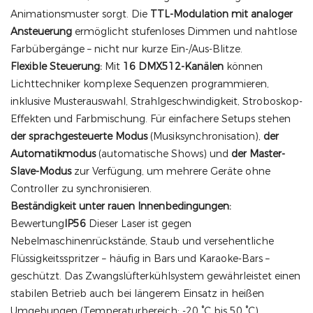
Animationsmuster sorgt. Die
TTL-Modulation mit analoger
Ansteuerung
ermöglicht stufenloses Dimmen und nahtlose
Farbübergänge – nicht nur kurze Ein-/Aus-Blitze.
Flexible Steuerung:
Mit
16 DMX512-Kanälen
können
Lichttechniker komplexe Sequenzen programmieren,
inklusive Musterauswahl, Strahlgeschwindigkeit, Stroboskop-
Effekten und Farbmischung. Für einfachere Setups stehen
der sprachgesteuerte Modus
(Musiksynchronisation),
der
Automatikmodus
(automatische Shows) und
der Master-
Slave-Modus
zur Verfügung, um mehrere Geräte ohne
Controller zu synchronisieren.
Beständigkeit unter rauen Innenbedingungen:
Bewertung
IP56
Dieser Laser ist gegen
Nebelmaschinenrückstände, Staub und versehentliche
Flüssigkeitsspritzer – häufig in Bars und Karaoke-Bars –
geschützt. Das Zwangslüfterkühlsystem gewährleistet einen
stabilen Betrieb auch bei längerem Einsatz in heißen
Umgebungen (Temperaturbereich: -20 °C bis 50 °C).