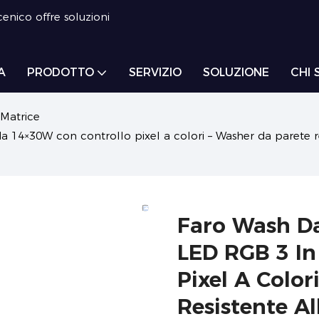
enico offre soluzioni
A
PRODOTTO
SERVIZIO
SOLUZIONE
CHI 
Matrice
 14×30W con controllo pixel a colori – Washer da parete re
Faro Wash Da
LED RGB 3 In
Pixel A Color
Resistente Al