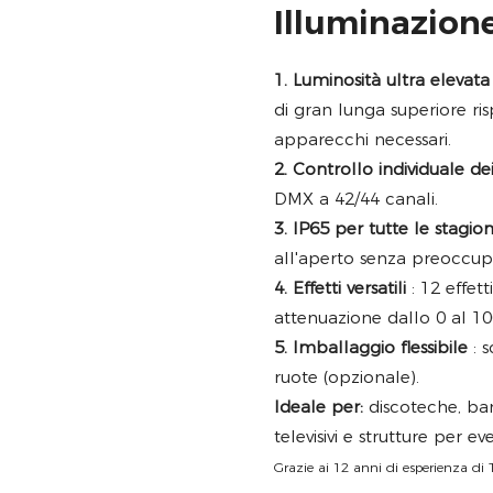
Illuminazion
1. Luminosità ultra elevata
di gran lunga superiore ri
apparecchi necessari.
2. Controllo individuale dei
DMX a 42/44 canali.
3. IP65 per tutte le stagion
all'aperto senza preoccup
4. Effetti versatili
: 12 effetti
attenuazione dallo 0 al 1
5. Imballaggio flessibile
: s
ruote (opzionale).
Ideale per:
discoteche, bar,
televisivi e strutture per eve
Grazie ai 12 anni di esperienza di 