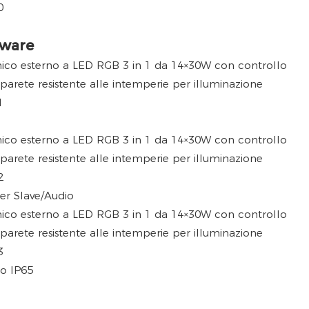
tware
r Slave/Audio
io IP65