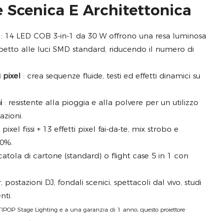
e Scenica E Architettonica
: 14 LED COB 3-in-1 da 30 W offrono una resa luminosa
spetto alle luci SMD standard, riducendo il numero di
 pixel
: crea sequenze fluide, testi ed effetti dinamici su
i
: resistente alla pioggia e alla polvere per un utilizzo
azioni.
 pixel fissi + 13 effetti pixel fai-da-te, mix strobo e
00%.
catola di cartone (standard) o flight case 5 in 1 con
 postazioni DJ, fondali scenici, spettacoli dal vivo, studi
nti.
TIPOP Stage Lighting e a una garanzia di 1 anno, questo proiettore