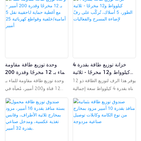
خزانة توزيع طاقة بقدرة 4
وحدة توزيع طاقة مقاومة
كيلوواط و12 مخرجًا - ثلاثية
للماء بـ 12 مخرجًا وقدرة 200
الطور، 5 أسلاك، تُركّب على
أمبير - حقيبة نقل 5U مع
يوفر هذا الرف لتوزيع الطاقة ذو 12
وحدة توزيع طاقة مقاومة للماء بـ
رفّ لإضاءة المسرح
أغطية حماية أمامية/خلفية
قناة بقدرة 4 كيلوواط سعة إجمالية
12 قناة و200 أمبير، مُعبأة في
والفعاليات
وقواطع كهربائية 25 أمبير
تبلغ 48 كيلوواط، مع حماية من
حقيبة نقل 5U مزودة بأغطية
الحمل الزائد وقصر الدائرة
أمامية وخلفية وقواعد مطاطية.
الكهربائية بمفتاح هوائي 32 أمبير
مُجهزة بكابلات DELIXI 4mm²،
لكل قناة. يتميز بمدخل تيار متردد
و12 قاطعًا كهربائيًا DELIXI
380 فولت ثلاثي الأطوار بخمسة
DZ47S C32 بقدرة 32 أمبير (4
أسلاك، ويدعم التشغيل أحادي
كيلوواط/قناة)، وقاطع رئيسي