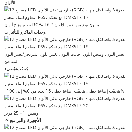
الألوان
نظام مزج ألوان RGB، 16.7 مليون نوع من تغيير الألوان
وحدات الماكرو للتأثيرات
تغيير اللون، وميض اللون، خافت اللون، تغيير اللون التدريجي/تغيير اللون
المفاجئ
مُخفّت/مُضيء
مُخفّت إضاءة خطي: ​​مُخفّت إضاءة خطي 16 بت، من 0% إلى 100%
وميض: 1 – 25 هرتز
الأجهزة والبرامج