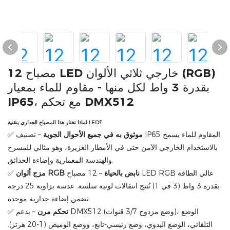
12 مصباح LED خارجي ثلاثي الألوان (RGB)
بقدرة 3 واط لكل منها - مقاوم للماء بمعيار
IP65، مع تحكم DMX512
لماذا تختار هذا المصباح الجداري بتقنية LED؟
موثوق به في جميع الأحوال الجوية
– تصنيف IP65 المقاوم للماء يسمح
✅
بالاستخدام الخارجي الآمن حتى في الأمطار الغزيرة، وهو مثالي للمسرح
والهندسة المعمارية وإضاءة الحدائق.
مزج ألوان RGB نابض بالحياة
– 12 مصباح LED RGB عالي الطاقة
✅
بقدرة 3 واط (3 في 1) تُنتج انتقالات لونية سلسة. عدسة بزاوية 25 درجة
تضمن إضاءة جدارية موحدة.
تحكم مرن
– يدعم DMX512 (وضع مزدوج 3/7 قنوات)، الوضع
✅
التلقائي، الوضع اليدوي، وضع رئيسي-تابع، ووضع الوميض (1-20 هرتز).