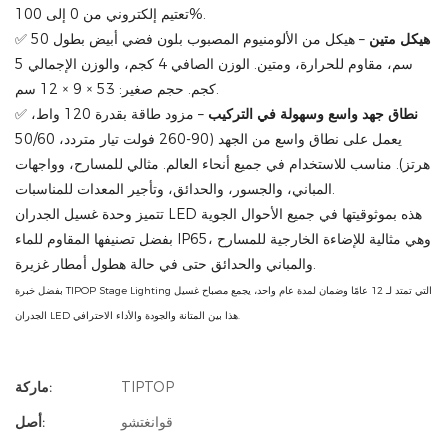
تعتيم إلكتروني من 0 إلى 100%.
هيكل متين
– هيكل من الألومنيوم المصبوب بلون فضي أبيض بطول 50
✅
سم، مقاوم للحرارة، ومتين. الوزن الصافي 4 كجم، والوزن الإجمالي 5
كجم. حجم صغير: 53 × 9 × 12 سم.
نطاق جهد واسع وسهولة في التركيب
– مزود طاقة بقدرة 120 واط،
✅
يعمل على نطاق واسع من الجهد (90-260 فولت تيار متردد، 50/60
هرتز). مناسب للاستخدام في جميع أنحاء العالم. مثالي للمسارح، وواجهات
المباني، والجسور، والحدائق، وتأجير المعدات للمناسبات.
تتميز وحدة غسيل الجدران LED هذه بموثوقيتها في جميع الأحوال الجوية
بفضل تصنيفها المقاوم للماء IP65، وهي مثالية للإضاءة الخارجية للمسارح
والمباني والحدائق حتى في حالة هطول أمطار غزيرة.
بفضل خبرة TIPOP Stage Lighting التي تمتد لـ 12 عامًا وضمان لمدة عام واحد، يجمع مصباح غسيل
الجدران LED هذا بين المتانة والجودة والأداء الاحترافي.
TIPTOP
ماركة:
قوانغتشو
أصل: