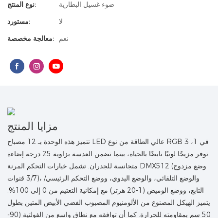
ضوء غسيل البطارية
نوع المنتج:
لا
مستورد:
نعم
معالجة مخصصة:
مزايا المنتج
تتميز هذه الوحدة بـ 12 مصباح LED عالي الطاقة من نوع RGB 3 في 1،
توفر مزيجًا لونيًا نابضًا بالحياة، بينما تضمن العدسة بزاوية 25 درجة إضاءة
متجانسة للجدران. تشمل خيارات التحكم المرنة DMX512 (وضع مزدوج
3/7 قنوات)، والوضع التلقائي، والوضع اليدوي، ووضع التحكم الرئيسي/
التابع، ووضع الوميض (1-20 هرتز) مع إمكانية التعتيم من 0 إلى 100%.
يتميز الهيكل المصنوع من الألومنيوم المصبوب الفضي الأبيض المتين بطول
50 سم بمقاومته للحرارة. كما أن توافقه مع نطاق واسع من الفولتية (90-