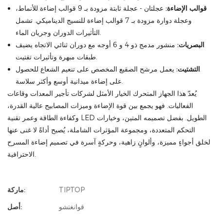
قوالب الإضاءة:
عجلتان - عجلة ثابتة مزودة بـ 9 قوالب إضاءة للأنماط،
وعجلة دوارة مزودة بـ 7 قوالب إضاءة للنسيج الديناميكي. تشمل
التأثيرات الدوران وجريان الماء.
البصريات:
منشور مدمج ذو 4 و 6 أوجه مع دوران ثنائي الاتجاه يضيف
طبقات مبهرة وتأثيرات تفتيت.
التشتيت:
يعمل مرشح الصقيع المخصص على تنعيم الشعاع للحصول
على إضاءة ميدانية أوسع وأكثر سلاسة.
يُعدّ هذا الجهاز المتحرك الخيار الأمثل لشركات تأجير المعدات وقاعات
الفعاليات. فهو يجمع بين قوة الإضاءة وميزات المصابيح عالية القدرة،
وكفاءة الطاقة وعمر تقنية LED الطويل. بفضل تصميمه المتين، وخيارات
التحكم المتعددة، ومجموعة المؤثرات الشاملة، يُصبح أداةً لا غنى عنها
لخلق أجواءٍ مميزة، وألوانٍ زاهية، وحركةٍ آسرة في تصميم إضاءة المسرح
الاحترافية.
TIPTOP
ماركة:
قوانغتشو
أصل: