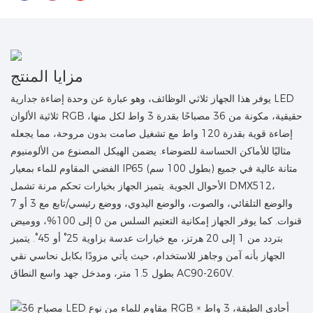
مزايا المنتج
يوفر هذا الجهاز ثلاثي الوظائف، وهو عبارة عن وحدة إضاءة جدارية LED
ثلاثية الألوان RGB حقيقية، مكونة من 36 مصباحًا بقدرة 3 واط لكل منها،
إضاءة قوية بقدرة 120 واط مع تشغيل صامت بدون مروحة، مما يجعله
مثاليًا للأماكن الحساسة للضوضاء. يضمن الهيكل المصنوع من الألومنيوم
الفضي المقاوم للماء بمعيار IP65 (بطول 100 سم) متانة عالية في جميع
الأحوال الجوية. يتميز الجهاز بخيارات تحكم مرنة تشمل DMX512،
والوضع التلقائي، والصوت، والوضع اليدوي، ووضع رئيسي/تابع مع 3 أو 7
قنوات. كما يوفر الجهاز إمكانية التعتيم السلس من 0 إلى 100%، ووميض
بتردد من 1 إلى 20 هرتز، مع خيارات عدسة بزاوية 25° أو 45°. يتميز
الجهاز بأنه آمن وجاهز للاستخدام، حيث يأتي مزودًا بكابل نحاسي نقي
بطول 1.5 متر، ومدخل جهد واسع النطاق AC90-260V.