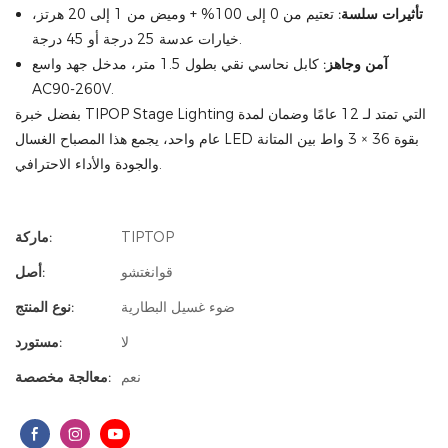
تأثيرات سلسة:
تعتيم من 0 إلى 100% + وميض من 1 إلى 20 هرتز،
خيارات عدسة 25 درجة أو 45 درجة.
آمن وجاهز:
كابل نحاسي نقي بطول 1.5 متر، مدخل جهد واسع
AC90-260V.
بفضل خبرة TIPOP Stage Lighting التي تمتد لـ 12 عامًا وضمان لمدة
عام واحد، يجمع هذا المصباح الغسال LED بقوة 36 × 3 واط بين المتانة
والجودة والأداء الاحترافي.
TIPTOP
ماركة:
قوانغتشو
أصل:
ضوء غسيل البطارية
نوع المنتج:
لا
مستورد:
نعم
معالجة مخصصة: