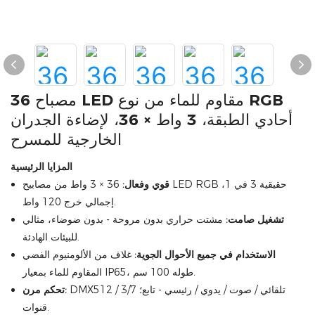
36 مصباح LED مقاوم للماء من نوع RGB
أحادي الطبقة، 3 واط × 36، لإضاءة الجدران
الخارجية للمسرح
المزايا الرئيسية
قوي وفعال:
36 × 3 واط من مصابيح LED RGB حقيقية 3 في 1،
إجمالي خرج 120 واط.
تشغيل صامت:
مشتت حراري بدون مروحة - بدون ضوضاء، مثالي
للبيئات الهادئة.
الاستخدام في جميع الأحوال الجوية:
غلاف من الألومنيوم الفضي
المقاوم للماء بمعيار IP65، طوله 100 سم.
DMX512 / تلقائي / صوت / يدوي / رئيسي - تابع؛ 3/7
تحكم مرن:
قنوات.