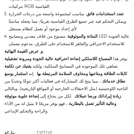
بتركيبات RGB القياسية.
تعدد استخدامات فائق:
مناسب لمجموعة واسعة من درجات الحرارة
ويمكن التحكم فيه عبر جميع الطرق القياسية تقريبًا، مما يجعله مناسبًا
لأي إعداد موجود أو يعمل كنظام مستقل.
المتانة والموثوقية:
مصنوع من غلاف معدني ومصابيح LED عالية الجودة
للاستخدام الاحترافي والجاهز للاستخدام على الطرق، مدعوم بضمان.
و. عرض القيمة النهائية:
يوفر هذا
المصباح اللاسلكي
إضاءة احترافية عالية الجودة ومرونة تشغيلية
تضاهي تلك الموجودة في المصابيح السلكية، ولكنه
يغنيك عن تكلفة
كابلات الطاقة ومتاعبها ومخاوف السلامة المرتبطة بها
. إنه
استثمار يوسع
نطاق خدماتك
، مما يتيح لك المشاركة في فعاليات أكثر تنوعًا وتحديًا من
الناحية اللوجستية (مثل الاحتفالات الخارجية أو المواقع التاريخية)، وبالتالي
زيادة إيراداتك ورضا عملائك
. لكل من يحتاج إلى
إضاءة علوية موثوقة
وعالية التأثير تعمل بالبطارية
، فهو يوفر مزيجًا لا مثيل له من الأداء
والراحة والتحكم الإبداعي.
TIPTOP
ماركة: