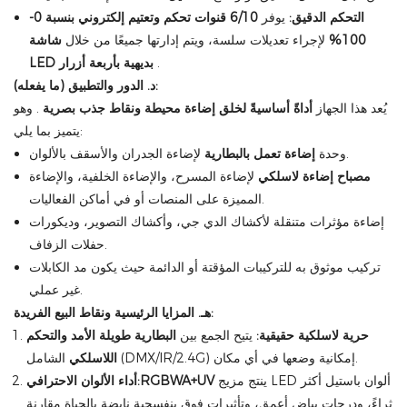
التحكم الدقيق:
يوفر
6/10 قنوات تحكم
وتعتيم إلكتروني بنسبة 0-
100%
لإجراء تعديلات سلسة، ويتم إدارتها جميعًا من خلال
شاشة
.
LED بديهية بأربعة أزرار
د. الدور والتطبيق (ما يفعله):
يُعد هذا الجهاز
أداةً أساسيةً لخلق إضاءة محيطة ونقاط جذب بصرية
. وهو
يتميز بما يلي:
لإضاءة الجدران والأسقف بالألوان.
وحدة
إضاءة تعمل بالبطارية
مصباح إضاءة لاسلكي
لإضاءة المسرح، والإضاءة الخلفية، والإضاءة
المميزة على المنصات أو في أماكن الفعاليات.
إضاءة مؤثرات متنقلة لأكشاك الدي جي، وأكشاك التصوير، وديكورات
حفلات الزفاف.
تركيب موثوق به للتركيبات المؤقتة أو الدائمة حيث يكون مد الكابلات
غير عملي.
هـ. المزايا الرئيسية ونقاط البيع الفريدة:
حرية لاسلكية حقيقية:
يتيح الجمع بين
البطارية طويلة الأمد
والتحكم
الشامل (DMX/IR/2.4G) إمكانية وضعها في أي مكان.
اللاسلكي
ينتج مزيج LED ألوان باستيل أكثر
RGBWA+UV
أداء الألوان الاحترافي:
ثراءً، ودرجات بياض أعمق، وتأثيرات فوق بنفسجية نابضة بالحياة مقارنة