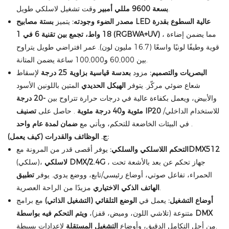
وقت تشغيل لاسلكي طويل.
بسعة 9600 مللي أمبير
مصدر الضوء وجودته:
يتميز
بستة مصابيح LED عالية السطوع بقدرة
، مما يضمن إضاءة
18 واط، تجمع بين تقنية 6 في 1 (RGBWA+UV)
قوية وطيفًا لونيًا واسعًا (16.7 مليون لون). عمر افتراضي طويل يتراوح
بين 60,000 و100,000 ساعة يضمن المتانة.
البصريات والتصميم:
مزود
بعدسة قياسية بزاوية 25 درجة
لإسقاط
شعاع ضوئي مركّز. يتوفر
الهيكل الحديدي
المتين باللونين الأسود
والأبيض، ويعمل بكفاءة عالية في درجات حرارة تتراوح بين
-20 درجة
للاستخدام الداخلي/
تصنيف IP20
مئوية و40 درجة مئوية
. حاصل على
.
في البيئات الخاضعة للتحكم، ويأتي مع
ضمان لمدة عام واحد
ج. الوظائف والقدرات (كيف يعمل):
DMX512
التحكم اللاسلكي والسلكي:
يوفر أقصى قدر من المرونة مع
، جهاز تحكم عن بعد بالأشعة تحت
لاسلكي DMX/2.4G
(سلكي)،
الحمراء، تفاعل صوتي، أوضاع رئيسي/تابع، ووضع يدوي. يوفر
تطبيق
مزيدًا من الراحة العصرية.
الهاتف الذكي الاختياري
أوضاع التشغيل:
يعمل في
الوضع التلقائي (التشغيل الذاتي)
مع برامج
ويتم التحكم فيه بواسطة DMX
متنوعة (تلاشي اللون، وميض، قفز)،
لإعدادات بسيطة.
من أجل التكامل الدقيق، وأوضاع
التشغيل المستقلة