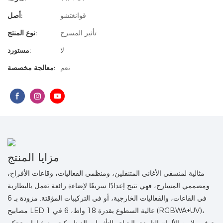
قوانغتشو
أصل:
تأثير المسرح
نوع المنتج:
لا
مستورد:
نعم
معالجة مخصصة:
مزايا المنتج
مثالية لمنسقي الأغاني المتنقلين، ومنظمي الفعاليات، وقاعات الأفراح،
ومصممي المسارح، فهي تتيح إعدادًا سريعًا لإضاءة رائعة تعمل بالبطارية
في القاعات، والفعاليات الخارجية، أو في التركيبات المؤقتة. مزودة بـ 6
مصابيح LED عالية السطوع بقدرة 18 واط، 6 في 1 (RGBWA+UV)،
توفر ملايين الألوان النابضة بالحياة والتأثيرات الديناميكية. مع خيارات تحكم