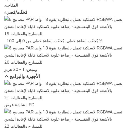
المفاجئ
مُخفّت/مُضيء
مُخفّت إضاءة خطي: ​​مُخفّت إضاءة خطي من 0 إلى 100%
وميض: 1 – 20 هرتز
الأجهزة والبرامج
شاشة عرض LED