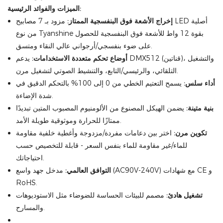
الميزات والفوائد الرئيسية:
إخراج الأشعة فوق البنفسجية الممتاز:
مزود بـ 7 مصابيح LED أصلية
من نوع Tyanshine بقوة 12 واط للأشعة فوق البنفسجية للحصول
على ضوء بنفسجي/أرجواني عالي النقاء ومتسق.
أوضاع تحكم متعددة الاستخدامات:
يدعم DMX512 (قناتين)، والتشغيل
التلقائي، والرئيسي/التابع، والتنشيط الصوتي لتشغيل مرن.
أداء سلس:
يسمح التعتيم الخطي من 0 إلى 100% بالتحكم الدقيق في
شدة الإضاءة.
بنية متينة:
يضمن الهيكل المصنوع من الألومنيوم المصبوب المتين تبديدًا
ممتازًا للحرارة وموثوقية طويلة الأمد.
تكوين مرن:
اختر بين دعامات مفردة/مزدوجة وأغطية خلفية مقاومة
للماء/غير مقاومة للماء بنفس السعر - قابلة للتخصيص حسب
احتياجاتك.
التوافق العالمي:
مدخل جهد واسع (AC90V-240V) مع شهادات CE و
RoHS.
تشغيل هادئ:
مصمم للبيئات الحساسة للضوضاء مثل الاستوديوهات
والمسارح.