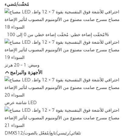
مُخفّت/مُضيء
مُخفّت إضاءة خطي: ​​مُخفّت إضاءة خطي من 0 إلى 100%
وميض: 1 – 20 هرتز
الأجهزة والبرامج
شاشة عرض LED
DMX512/تلقائي/رئيسي/تابع/مُفعّل بالصوت