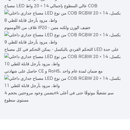
مصباح LED عالي السطوع بإجمالي 14 × 20 واط COB
غلاف من الألومنيوم IP20 - خفيف الوزن ولكنه متين
التحكم الفردي بالبكسل - يمكن التحكم في كل مصباح LED على حدة
حاصل على شهادتي CE و RoHS، مع ضمان لمدة عام واحد
يضمن وجود مروحتين بحجم 4x4 سم تشغيلًا موثوقًا حتى في أعلى
مستوى سطوع