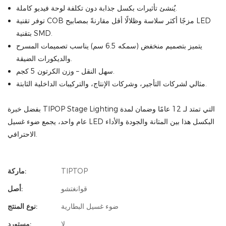
يُنشئ تأثيرات بكسل جذابة دون تكلفة لوحة فيديو كاملة.
توفر تقنية COB مزجًا أكثر سلاسة وظلالًا أقل مقارنةً بمصابيح LED
بتقنية SMD.
يتميز بتصميم منخفض (سمكه 6.5 سم) يناسب تصميمات المسرح
والديكورات الضيقة.
سهل النقل – وزن الكرتون 5 كجم.
مثالي لشركات التأجير، وشركات الإنتاج، والتركيبات الداخلية الثابتة.
بفضل خبرة TIPOP Stage Lighting التي تمتد لـ 12 عامًا وضمان لمدة
عام واحد، يجمع ضوء غسيل LED البكسل هذا بين المتانة والجودة والأداء
الاحترافي.
TIPTOP
ماركة:
قوانغتشو
أصل:
ضوء غسيل البطارية
نوع المنتج:
لا
مستورد: