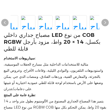
مصباح جداري داخلي LED من نوع COB
RGBW بكسل، 14 × 20 واط، مزود بأرجل
قابلة للطي
سيناريوهات الاستخدام:
مثالية للاستخدامات الداخلية مثل مسارح الحفلات الموسيقية،
واستوديوهات التلفزيون، والنوادي الليلية، وقاعات الأفراح، وعروض البيع
بالتجزئة، والمعارض الفنية، وردهات الفنادق، ومنصات الدي جي. يمكن
وضعها على الأرض باستخدام لوحة قابلة للطي عمودية اختيارية أو تثبيتها
على دعامات/جدران.
نظرة عامة على المنتج:
يتميز هذا المصباح الجداري المصنوع من الألومنيوم بطول متر واحد بـ 14
مصباح LED من نوع RGBW COB بقوة 20 واط، يمكن التحكم بكل منها