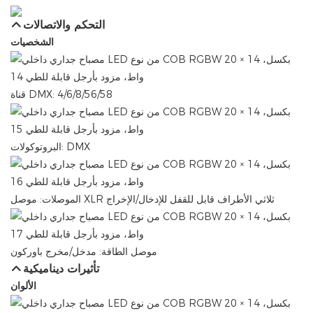
التحكم والاتصالات
الشخصيات
قناة DMX: 4/6/8/56/58
البروتوكولات: DMX
الموصلات: موصل XLR ثلاثي الأطراف قابل للقفل للإدخال/الإخراج
موصل الطاقة: مدخل/مخرج باوركون
تأثيرات ديناميكية
الألوان