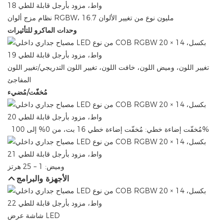
نظام مزج ألوان RGBW، 16.7 مليون نوع من تغيير الألوان
وحدات الماكرو للتأثيرات
تغيير اللون، وميض اللون، خافت اللون، تغيير اللون التدريجي/تغيير اللون
المفاجئ
مُخفّت/مُضيء
مُخفّت إضاءة خطي: ​​مُخفّت إضاءة خطي 16 بت، من 0% إلى 100%
وميض: 1 – 25 هرتز
الأجهزة والبرامج
شاشة عرض LED