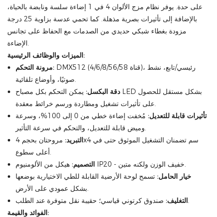
على حدة. يوفر نظام مزج الألوان 4 في 1 إضاءة سلسة ونابضة بالحياة،
بالإضافة إلى تأثيرات بصرية مذهلة. كما تحمي عدسة بزاوية 25 درجة
مزودة بغطاء شبكي حديدي من الصدمات مع الحفاظ على تجانس
الإضاءة.
الميزات والوظائف الرئيسية:
DMX512 (4/6/8/56/58 قناة)، رئيسي/تابع، نشط
مرونة التحكم:
صوتيًا، وأوضاع تلقائية.
دقة البكسل:
يمكن التحكم بكل مصباح LED بشكل مستقل للحصول
على تأثيرات تشغيل ومطاردة ورسم خرائط معقدة.
تأثيرات قابلة للتعديل:
مُخفت إضاءة خطي من 0 إلى 100%، وسرعة
وميض قابلة للتعديل، والتحكم في سرعة التأثير.
التبريد:
مروحتان بحجم 4x4 سم تضمنان التشغيل الموثوق حتى في
أعلى سطوع.
هيكل من الألومنيوم IP20 - خفيف الوزن ولكنه متين.
التصميم:
خيار الحامل:
تسمح لوحة الأرضية القابلة للطي الاختيارية بوضعها
بشكل عمودي على الأرض.
صندوق كرتوني قياسي؛ حقيبة نقل متوفرة عند الطلب.
التغليف:
الفوائد والقيمة: