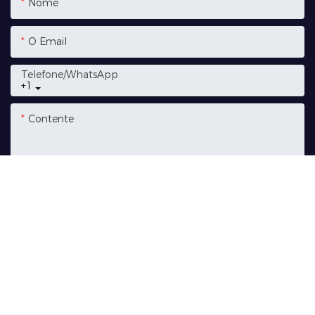
Nome
O Email
Telefone/whatsApp
+1
Contente
ENVIAR INQUÉRITO AGORA
Produtos Relacionados