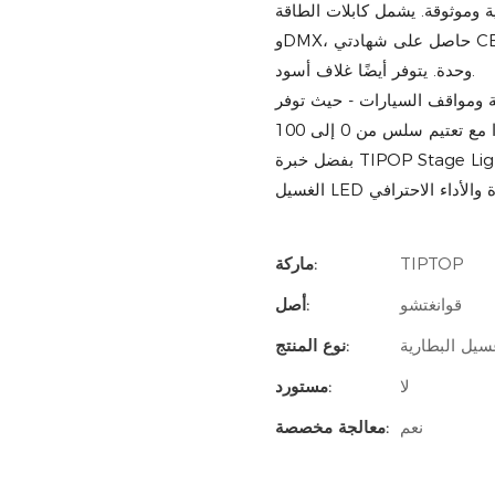
 وموثوقة. يشمل كابلات الطاقة
وDMX، حاصل على شهادتي CE/ROHS، وضمان لمدة عام. الحد الأدنى للطلب للون الفضي: 20
وحدة. يتوفر أيضًا غلاف أسود.
ية ومواقف السيارات - حيث توفر
بفضل خبرة TIPOP Stage Lighting التي تمتد لـ 12 عامًا وضمان لمدة عام واحد، يجمع مصباح
TIPTOP
ماركة:
قوانغتشو
أصل:
يل البطارية
نوع المنتج:
لا
مستورد:
نعم
معالجة مخصصة: