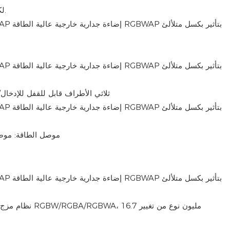
قناة DMX: لكل لون قناة مختلفة.
الموصلات: موصل XLR ثلاثي الأطراف قابل للقفل للإدخ
موصل الطاقة: موصل
نظام مزج الألوان با