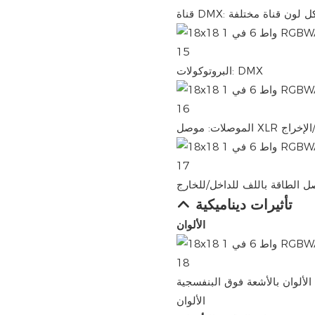
البروتوكولات: DMX
ال/الإخراج
 الطاقة باللف للداخل/للخارج
تأثيرات ديناميكية
الألوان
لأشعة فوق البنفسجية RGBW/RGBA/RGBWA، 16.7 مليون نوع من تغيير
الألوان