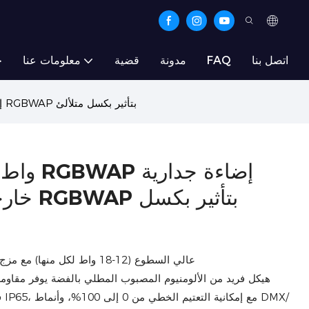
اتصل بنا
FAQ
مدونة
قضية
معلومات عنا
ح
18x18 واط 6 في 1 RGBWAP إضاءة جدارية خارجية عالية الطاقة RGBWAP بتأثير بكسل متلألئ
خارجية ع
ف