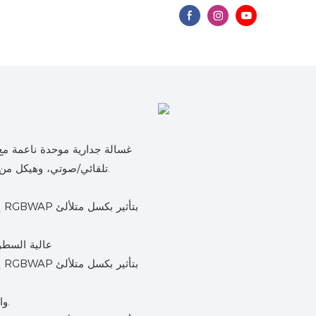
وشعاع 25 درجة، وأوضاع DMX/تلقائي/صوتي، وهيكل من الألومنيوم المصبوب المطلي بالفضة.
مصابيح LED عالية السطوع م
التحكم عبر بروتوكول DMX والبرامج المدمجة وأوضاع التشغيل التلقائي.