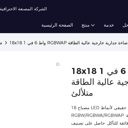
TIPTOP Light - الشركة المصنعة ال
ل
خدمة
منتج
الصفحة الرئيسية
ضو
18x18 واط 6 في 1 RGBWAP إضاءة جدارية
الية الطاقة RGBWAP بتأثير بكسل
متلألئ
18 مصباح LED عالي السطوع (12-18 واط لكل منها) مع مزج حقيقي لأنماط
RGBW/RGBWA/RGBWAP. هيكل فريد من الألومنيوم المصبوب المطلي بالفضة يوفر مقاومة
ائقة للتآكل. حاصل على تصنيف IP65، مع إمكانية التعتيم الخطي من 0 إلى 100%، وأنماط DMX/