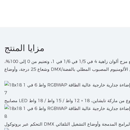
مزايا المنتج
غسالة جدارية موحدة ناعمة مع مزج ألوان زاهية 4 في 1/5 في 1/6 في 1، وتعتيم من 0 إلى 100%،
ن ماركة تايشاين، 18 × 12 واط / 15 واط / 18 واط