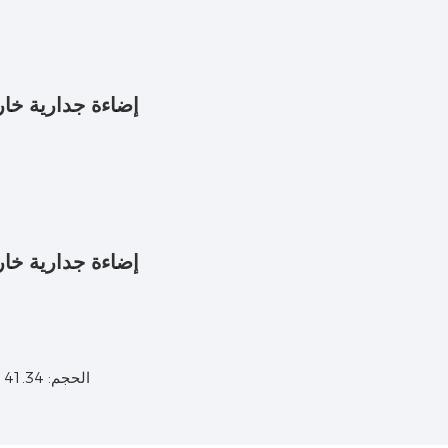
الحجم: 41.34 بوصة × 5.91 بوصة × 8.66 بوصة (طول 105 × عرض 15 × ارتفاع 22)