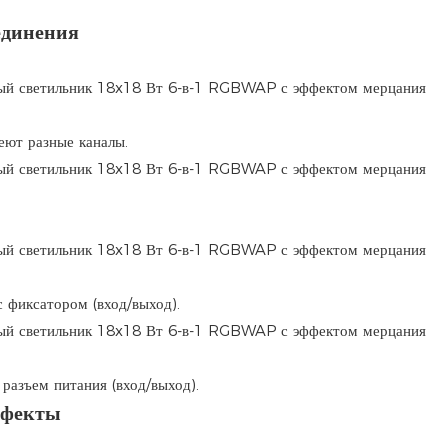
единения
еют разные каналы.
 фиксатором (вход/выход).
разъем питания (вход/выход).
ффекты