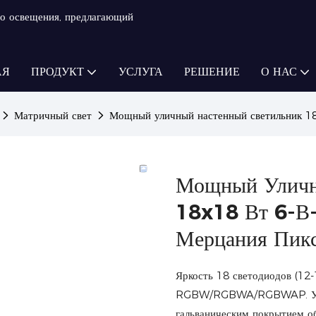
о освещения, предлагающий
АЯ
ПРОДУКТ
УСЛУГА
РЕШЕНИЕ
О НАС
Матричный свет
Мощный уличный настенный светильник 1
Мощный Уличн
18x18 Вт 6-
Мерцания Пикс
Яркость 18 светодиодов (12
RGBW/RGBWA/RGBWAP. Уника
гальваническим покрытием о