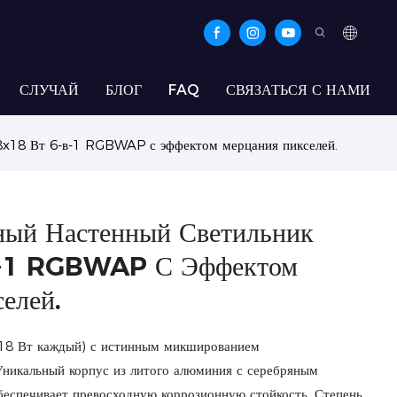
СЛУЧАЙ
БЛОГ
FAQ
СВЯЗАТЬСЯ С НАМИ
8x18 Вт 6-в-1 RGBWAP с эффектом мерцания пикселей.
ый Настенный Светильник
В-1 RGBWAP С Эффектом
елей.
-18 Вт каждый) с истинным микшированием
льный корпус из литого алюминия с серебряным
беспечивает превосходную коррозионную стойкость. Степень