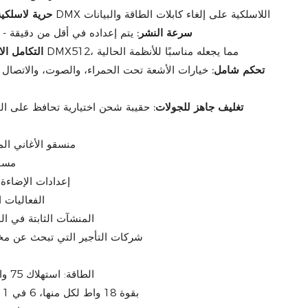
تعمل البطارية وتقنية DMX اللاسلكية على إلغاء كابلات الطاقة والبيانات
حرية لاسلكية
سرعة النشر:
يتم إعداده في أقل من دقيقة - م
يتوافق تمامًا مع معيار DMX512، مما يجعله مناسبًا للأنظمة الحالية
التكامل الا
تحكم شامل:
خيارات الأشعة تحت الحمراء، والصوت، والاتصال ا
تغليف جاهز للجولات:
حقيبة شحن اختيارية تحافظ على ال
منسقو الأغاني الم
مسار
إعدادات الإضاءة 
الفعاليات 
المنشآت الثابتة في ا
شركات التأجير التي تبحث عن مخ
الطاقة: استهلاك 75 واط | بطارية 4800 مللي أمبير
مصدر الضوء: 4 مصابيح LED بقوة 18 واط لكل منها، 6 في 1