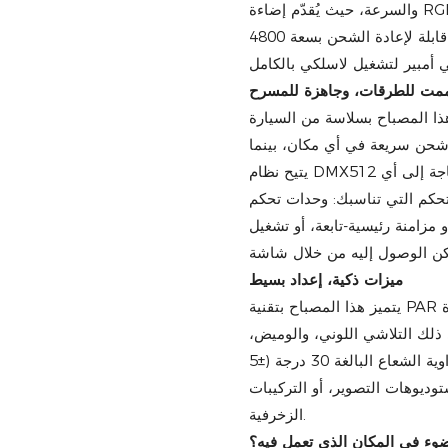
والسرعة، حيث يُقدّم إضاءة RGB نابضة بالحياة بـ 16.7 مليون لون من خلال أربعة مصابيح LED
عالية الكفاءة بقوة 18 واط 6 في 1، جميعها تعمل ببطارية مدمجة قابلة لإعادة الشحن بسعة 4800
مت للطرقات، وجاهزة للمسرح
 (13×9×15 سم)، يُمكن نقل هذا المصباح بسلاسة من السيارة
طاقة العالمي 100-250 فولت إعادة شحن سريعة في أي مكان، بينما
يتيح نظام DMX512 اللاسلكي بتردد 2.4 جيجاهرتز تحكمًا موثوقًا به بعيد المدى دون الحاجة إلى أي
ك: وحدات تحكم DMX512 احترافية، أو جهاز تحكم عن بُعد
 مزامنة رئيسية-تابعة، أو تشغيل
ميزات ذكية، إعداد بسيط
يتميز هذا المصباح بتقنية PAR بست قنوات تحكم مخصصة، مما يوفر ضبطًا دقيقًا للون والشدة
في ذلك التلاشي اللوني، والوميض،
والتعتيم، وأنماط الانتقال - خلق أجواء مميزة بضغطة زر. توفر زاوية الشعاع البالغة 30 درجة (±5
ديوهات التصوير، أو التركيبات
الزخرفية.
لضوء في المكان الذي تعمل فيه؟