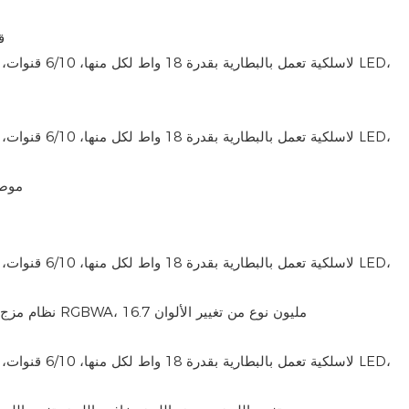
قنا
موصل
نظام مزج الألوان بالأشعة فوق البنفسجية RGBWA، 16.7 مليون نوع من تغيير الألوان