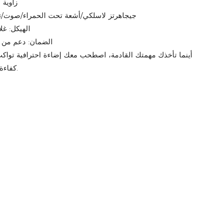
زاوية الشعاع: 
التحكم: DMX512/2.4 جيجاهرتز لاسلكي/أشعة تحت الحمراء/صوت
الهيكل: غ
الضمان: دعم من 
أينما تأخذك مهمتك القادمة، اصطحب معك إضاءة احترافية تواك
كفاءة عالية، وخالية تماماً من الأسلاك.