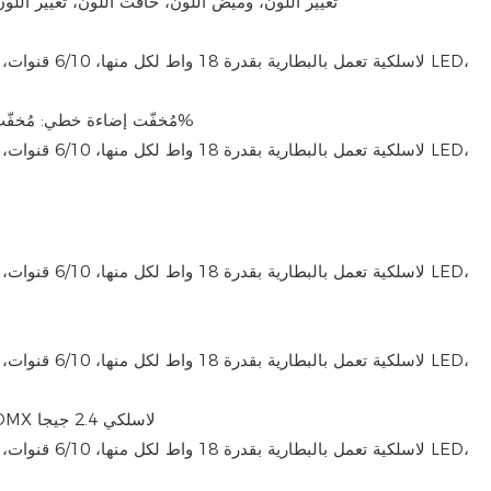
تغيير اللون، وميض اللون، خافت اللون، تغيير اللو
مُخفّت إضاءة خطي: ​​مُخفّت إضاءة خطي من 0 إلى 100%
DMX512/تلقائي/رئيسي تابع، DMX لاسلكي 2.4 جيجا