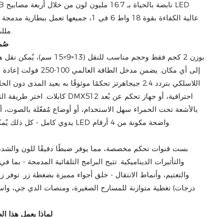
مللي أمبير لتشغيل لاسلكي بالكامل.
صُم
بوزن 2 كجم فقط وحجم مناسب للنقل
إلى أي مكان. يضمن مدخل ال
كابلات. اختر طريقة التحكم التي تناسب
بالأشعة تحت الحمراء سهل الاستخدام، أو أوضاع مُفعّلة بالصوت، أو
يدوي كامل - كل ذلك يُمكن الوصول إليه من خلال شاشة LED واضحة مكونة من 4 أرقام.
والتأثيرات الديناميكية. تتيح البرامج التلقائية المدمجة - بما 
درجات) تغطية متوازنة للمسارح الصغيرة، ومنصات الدي جي، واستو
لماذا يعمل هذا ا