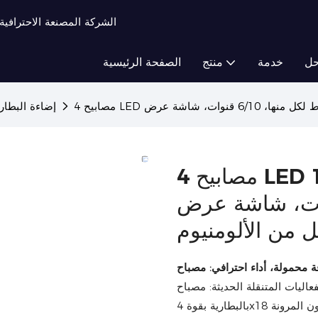
TIPTOP Light - الشركة المصنعة ال
ل
خدمة
منتج
الصفحة الرئيسية
إضاءة البطاري
4 مصابيح LED لاسلكية تعمل بالبطارية بقدرة 18
نها، 6/10 قنوات، شاشة عرض LED،
 من الألومنيوم
قلة الحديثة: مصباح PAR اللاسلكي الذي يعمل
بالبطارية بقوة 4x18 واط. صُمم هذا المصباح الصغير خصيصًا للمحترفين الذين يُقدّرون المرونة