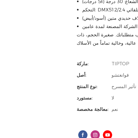
30 درجة (±5 درجات)
/تلقائي
لاف حديدي متين (أسود/أبيض)
الشركة المصنعة لمدة عامين
ب متطلباتك. صغيرة الحجم، ذات
TIPTOP
ماركة:
قوانغتشو
أصل:
تأثير المسرح
نوع المنتج:
لا
مستورد:
نعم
معالجة مخصصة: