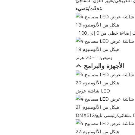
ن التدريجي/تغيير اللون المفاجئ
مُخفّت/مُضيء
وميض: 1 – 20 هرتز
الأجهزة والبرامج
شاشة عرض LED