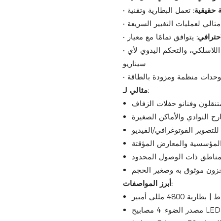
 حقيقية:
•
ثالي لعمليات التغيير السريعة
•
حترافي:
•
للاسلكي، والتحكم اليدوي لأي
•
سيناريو
وحدات منظمة ومزودة بالطاقة
•
مثالي لـ:
تنقلون وفنانو حفلات الزفاف
ح النوادي والأماكن الصغيرة
للتصوير الفوتوغرافي/الفيديو
المؤسسية والمعارض المؤقتة
لمناطق ذات الوصول المحدود
زون موثوق به وصغير الحجم
أبرز المواصفات: