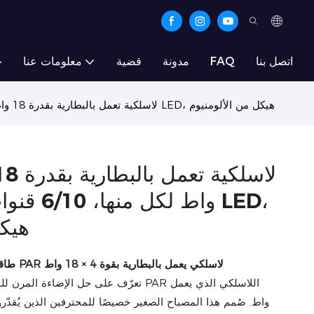
اتصل بنا
FAQ
مدونة
قضية
معلومات عنا
ح
4 مصابيح LED لاسلكية تعمل بالبطارية بقدرة 18 واط لكل منها، 6/10 قنوات، شاشة عرض LED، هيكل من الألومنيوم
واط لكل م
هيكل
طاقة محمولة، أداء احترافي: مصباح PAR لاسلكي يعمل بالبطارية بقوة 4 × 18 واط
تعرّف على حل الإضاءة المرن للفعاليات المتن