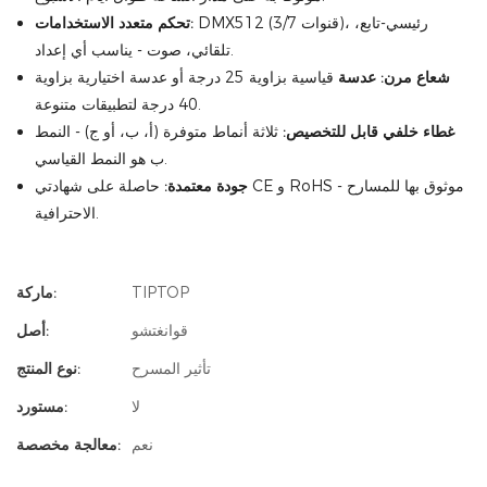
DMX512 (3/7 قنوات)، رئيسي-تابع،
تحكم متعدد الاستخدامات:
تلقائي، صوت - يناسب أي إعداد.
شعاع مرن: عدسة
قياسية بزاوية 25 درجة أو عدسة اختيارية بزاوية
40 درجة لتطبيقات متنوعة.
غطاء خلفي قابل للتخصيص:
ثلاثة أنماط متوفرة (أ، ب، أو ج) - النمط
ب هو النمط القياسي.
جودة معتمدة:
حاصلة على شهادتي CE و RoHS - موثوق بها للمسارح
الاحترافية.
TIPTOP
ماركة:
قوانغتشو
أصل:
تأثير المسرح
نوع المنتج:
لا
مستورد:
نعم
معالجة مخصصة: