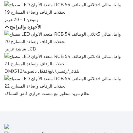
وميض: 1 – 20 هرتز
الأجهزة والبرامج
شاشة عرض LCD
DMX512/تلقائي/رئيسي/تابع/مُفعّل بالصوت
نظام تبريد متطور مع مشتت حراري فائق السماكة