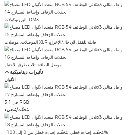
البروتوكولات: DMX
الموصلات: موصلات XLR قابلة للقفل للإدخال/الإخراج
موصل الطاقة: ثلاث طرق للاختيار
تأثيرات ديناميكية
الألوان
3 في 1 RGB
مُخفّت/مُضيء
مُخفّت إضاءة خطي: ​​مُخفّت إضاءة خطي من 0 إلى 100%