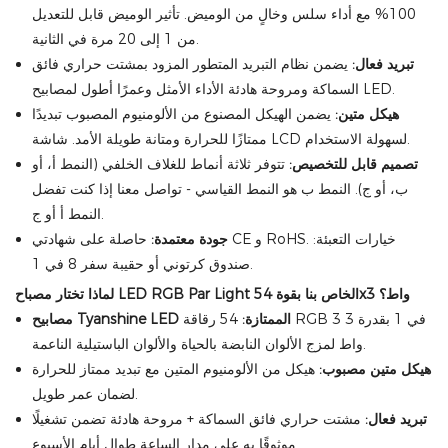
100% مع أداء سلس وخالٍ من الوميض. تأثير الوميض قابل للتعديل
من 1 إلى 20 مرة في الثانية.
تبريد فعال:
يضمن نظام التبريد المتطور المزود بمشتت حراري فائق
السماكة ومروحة هادئة الأداء الأمثل وعمرًا أطول لمصابيح LED.
هيكل متين:
يضمن الهيكل المصنوع من الألومنيوم المصبوب تبديدًا
ممتازًا للحرارة ومتانة طويلة الأمد. شاشة LCD لسهولة الاستخدام.
تصميم قابل للتخصيص:
تتوفر ثلاثة أنماط للغلاف الخلفي (النمط أ، أو
ب، أو ج). النمط ب هو النمط القياسي - تواصل معنا إذا كنت تفضل
النمط أ أو ج.
جودة معتمدة:
حاصلة على شهادتي CE و RoHS. خيارات التعبئة:
صندوق كرتوني أو حقيبة سفر 8 في 1.
لماذا تختار مصباح LED RGB Par Light الخاص بنا بقوة 54x3 واط؟
مصابيح Tyanshine LED الممتازة:
54 رقاقة RGB 3 في 1 بقدرة 3
واط لمزج الألوان النابضة بالحياة والألوان الباستيلية الناعمة.
هيكل متين مصبوب:
هيكل من الألومنيوم المتين مع تبديد ممتاز للحرارة
لضمان عمر طويل.
تبريد فعال:
مشتت حراري فائق السماكة + مروحة هادئة تضمن تشغيلًا
موثوقًا به على مدار الساعة طوال أيام الأسبوع.