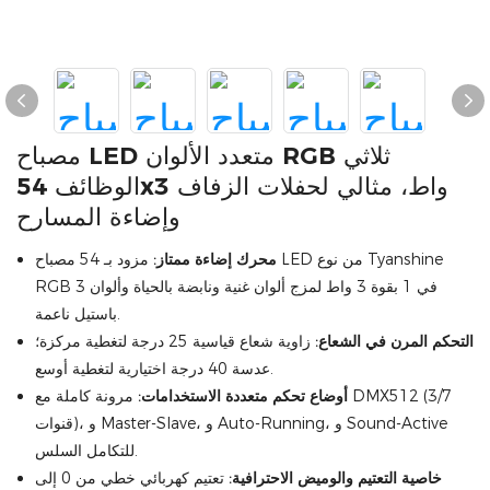
مصباح LED متعدد الألوان RGB ثلاثي
الوظائف 54x3 واط، مثالي لحفلات الزفاف
وإضاءة المسارح
محرك إضاءة ممتاز:
مزود بـ 54 مصباح LED من نوع Tyanshine
RGB 3 في 1 بقوة 3 واط لمزج ألوان غنية ونابضة بالحياة وألوان
باستيل ناعمة.
التحكم المرن في الشعاع:
زاوية شعاع قياسية 25 درجة لتغطية مركزة؛
عدسة 40 درجة اختيارية لتغطية أوسع.
أوضاع تحكم متعددة الاستخدامات:
مرونة كاملة مع DMX512 (3/7
قنوات)، و Master-Slave، و Auto-Running، و Sound-Active
للتكامل السلس.
خاصية التعتيم والوميض الاحترافية:
تعتيم كهربائي خطي من 0 إلى