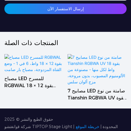
إرسال الاستفسار الآن
المنتجات ذات الصلة
مصباح LED للمسرح
RGBWAL بقوة 12 × 18
ة
7 مصابيح LED صامتة من نوع
واط، 6 في 1 - وضع القناة
Tianshin RGBWA UV بقوة
المزدوجة، مصباح بار صامت
 1
18 واط لكل منها - مصنوعة
من الألومنيوم المصبوب، بدون
مروحة، مزج ألوان سلس
حقوق الطبع والنشر © 2025
شركة قوانغتشو TIPTOP Stage Light المحدودة
|
خريطة الموقع
|