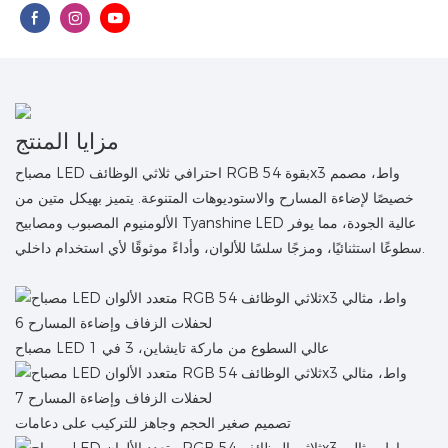
مزايا المنتج
مصباح LED احترافي ثلاثي الوظائف RGB بقوة 54x3 واط، مصمم
خصيصًا لإضاءة المسارح والاستوديوهات المتنوعة. يتميز بهيكل متين من
الألومنيوم المصبوب ومصابيح Tyanshine LED عالية الجودة، مما يوفر
سطوعًا استثنائيًا، ومزجًا سلسًا للألوان، وأداءً موثوقًا لأي استخدام داخلي.
مصباح LED عالي السطوع من ماركة تايشاين، 3 في 1
تصميم صغير الحجم وجاهز للتركيب على دعامات