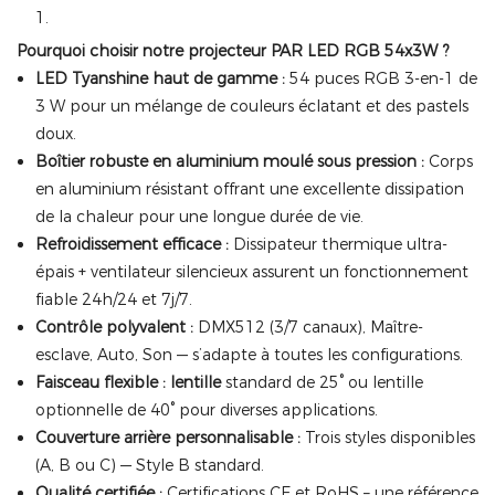
1.
Pourquoi choisir notre projecteur PAR LED RGB 54x3W ?
LED Tyanshine haut de gamme :
54 puces RGB 3-en-1 de
3 W pour un mélange de couleurs éclatant et des pastels
doux.
Boîtier robuste en aluminium moulé sous pression :
Corps
en aluminium résistant offrant une excellente dissipation
de la chaleur pour une longue durée de vie.
Refroidissement efficace :
Dissipateur thermique ultra-
épais + ventilateur silencieux assurent un fonctionnement
fiable 24h/24 et 7j/7.
Contrôle polyvalent :
DMX512 (3/7 canaux), Maître-
esclave, Auto, Son — s’adapte à toutes les configurations.
Faisceau flexible : lentille
standard de 25° ou lentille
optionnelle de 40° pour diverses applications.
Couverture arrière personnalisable :
Trois styles disponibles
(A, B ou C) — Style B standard.
Qualité certifiée :
Certifications CE et RoHS – une référence