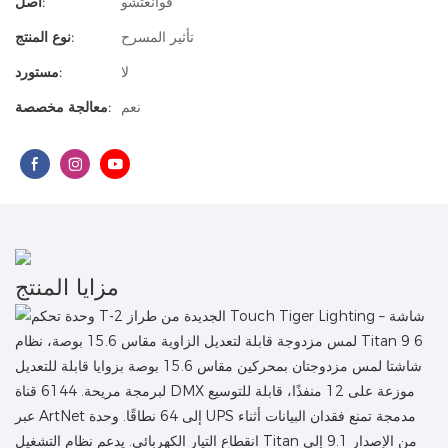
قوانغتشو
أصل:
تأثير المسرح
نوع المنتج:
لا
مستورد:
نعم
معالجة مخصصة:
مزايا المنتج
شاشتا لمس مزدوجتان بمحركين مقاس 15.6 بوصة بزوايا قابلة للتعديل
لبرمجة مريحة. 6144 قناة DMX موزعة على 12 منفذًا، قابلة للتوسيع
عبر ArtNet إلى 64 نطاقًا. وحدة UPS مدمجة تمنع فقدان البيانات أثناء
انقطاع التيار الكهربائي. يدعم نظام التشغيل Titan من الإصدار 9.1 إلى