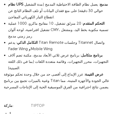
نظام UPS مدمج:
يعمل نظام الطاقة الاحتياطية المدمج (مدة التشغيل
حوالي 30 دقيقة) على منع فقدان البيانات أو تلف النظام الناتج عن
انقطاع التيار الكهربائي المفاجئ.
التحكم المتقدم:
20 منزلق تشغيل، 10 مفاتيح ماكرو، 1000 عملية
تشغيل افتراضية، لوحة ألوان CMY، تسمية مكتوبة بخط اليد، ومشغل
رمز زمني مدمج.
التكامل الذكي:
يدعم Titan Remote وجلسات Titannet واتصال
Fader Wing وMobile Wing.
برنامج متكامل:
برنامج عرض ثلاثي الأبعاد مدمج، مكتبة تضم آلاف
التجهيزات، محرر التجهيزات، وقائمة متعددة اللغات (بما في ذلك اللغة
الصينية).
عرض القيمة:
عزز الإبداع إلى أقصى حد من خلال وحدة تحكم موثوقة
وغنية بالميزات تجمع بين برنامج Titan عالي الجودة والأجهزة المتينة، مما
يضمن نتائج احترافية من الفرق الموسيقية الحية إلى الإنتاجات المسرحية.
TIPTOP
ماركة: