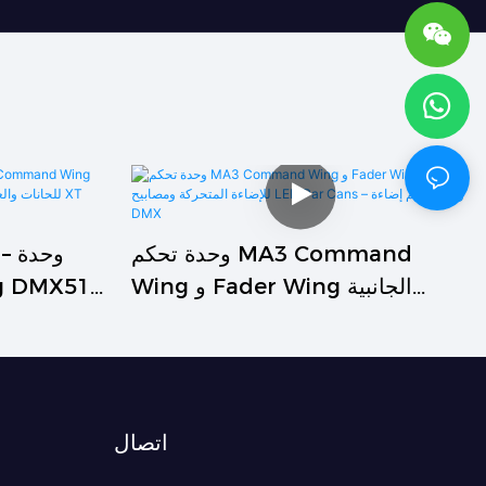
وحدة تحكم MA3 Command
Wing و Fader Wing الجانبية
للإضاءة المتحركة ومصابيح LED Par
للحانات وال
Cans – وحدة تحكم إضاءة DMX
اتصال