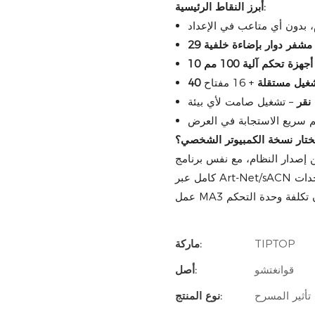
أبرز النقاط الرئيسية:
RGB
تشغيل مستقلة
نقر
تختار نسخة الكمبيوتر الشخصي؟
ام، مع نفس برنامج grandMA3 القوي على الكمبيوتر، وإخراج DMX
كامل عبر Art-Net/sACN أو وحدات DMX اختيارية. مثالي لمصممي الإضاءة الذين يرغبون في سير
TIPTOP
ماركة:
قوانغتشو
أصل:
تأثير المسرح
نوع المنتج: