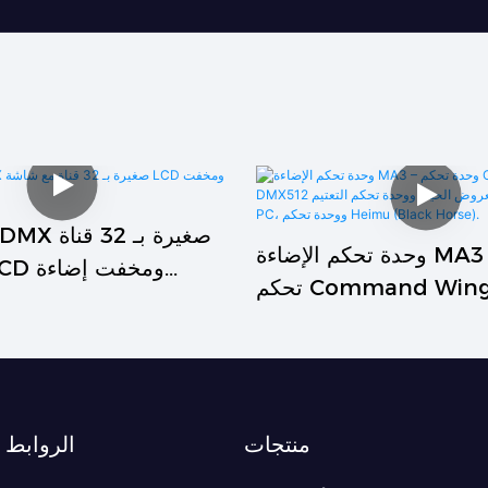
وحدة تحكم الإضاءة MA3 – وحدة
تحكم Command Wing DMX512
عروض الحية، ووحدة تحكم
التعتيم XT PC، ووحدة تحكم Heimu
(Black Horse).
منتجات
الروابط