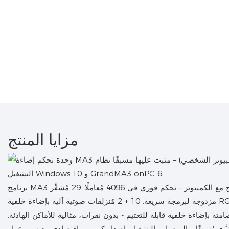
مزايا المنتج
برنامج MA3 مدمج مع الكمبيوتر - تحكم فوري في 4096 مُعاملًا. 29 مُشفِّر RGB + 5 مُشفِّرات
مزدوجة لبرمجة سريعة. 10 + 2 مُنزلِقات صوتية آلية بإضاءة خلفية RGB. 40 تشغيلًا + 16 مفتاح X
تة بإضاءة خلفية قابلة للتعتيم - بدون نقرات، مثالية للأماكن الهادئة.
 تشغيل ويندوز 10 مُثبَّت مُسبقًا - التوصيل والتشغيل. إصدار كمبيوتر اقتصادي مع سير عمل MA3