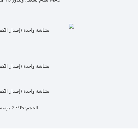
الحجم: 27.95 بوصة × 24.41 بوصة × 35.83 بوصة (الطول 71 × العرض 62 × الارتفاع 91)