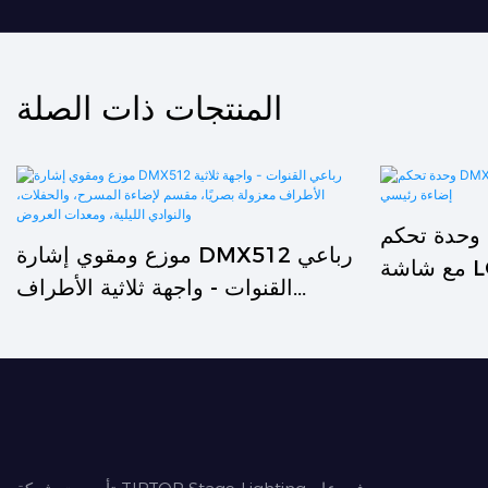
المنتجات ذات الصلة
وحدة تحكم DMX صغيرة بـ 32 قناة
موزع ومقوي إشارة DMX512 رباعي
مع شاشة LCD ومخفت إضاءة
القنوات - واجهة ثلاثية الأطراف
رئيسي
معزولة بصريًا، مقسم لإضاءة المسرح،
والحفلات، والنوادي الليلية، ومعدات
العروض