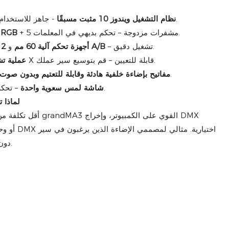
- جاهز للاستخدام، بدون أي متاعب في الإعداد.
نظام التشغيل ويندوز 10 مثبت مسبقًا
+ 5 مشفرات مزدوجة – تحكم بديهي في المعلمات.
29 مشفر دوار بإضاءة خلفية 
– تشغيل دقيق.
2 أجهزة تحكم آلية 100 مم A/B
10 أجهزة تحكم آلية 60 مم
و
+ 16 مفتاح X قابلة للتعيين – قم بتوسيع سير عملك.
40 عملية 
– تشغيل صامت لأي بيئة.
مفاتيح بإضاءة خلفية هادئة وقابلة للتعتيم وبدون صوت 
– تحكم سريع الاستجابة في العرض.
شاشة لمس سعوية واحدة
لماذا 
أقل تكلفة من إصدار النظ
عمل MA3 دون تكلفة وحدة التحكم.