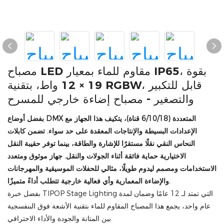
مصباح LED مقاوم للماء بمعيار IP65، بقوة
19 × 12 واط، بتقنية RGBW، قابل للتكبير
والتصغير - مصباح إضاءة خارجي للمسرح
بفضل أوضاع DMX المتعددة (6/10/18 قناة)، يتكيف هذا الجهاز مع
الإعدادات البسيطة والإنتاجات المعقدة على حد سواء. تضمن كابلات
النحاس النقي نقلًا مستقرًا للإشارة والطاقة، بينما توفر حقيبة النقل
الاختيارية حماية فائقة أثناء الجولات والنقل. جهاز موثوق ومتعدد
الاستخدامات ومصمم ليدوم طويلًا، مثالي للحفلات الموسيقية والمهرجانات
والإضاءة المعمارية وأي فعالية خارجية تتطلب أداءً متميزًا.
بفضل خبرة TIPOP Stage Lighting التي تمتد لـ 12 عامًا وضمان لمدة
عام واحد، يجمع هذا المصباح المقاوم للماء بتقنية الأشعة فوق البنفسجية
بين المتانة والجودة والأداء الاحترافي.