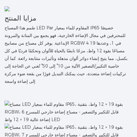
مزايا المنتج
صُمم هذا المصباح LED Par المقاوم للماء بمعيار IP65 خصيصًا
للمحترفين في مجال الإضاءة الخارجية، فهو يجمع بين المتانة والمرونة
الإبداعية. يوفر كل مصباح من مصابيح RGBW 4 في 1، وعددها 19
مصباحًا بقوة 12 واط، مزجًا نابضًا بالحياة للألوان وتحكمًا فرديًا في كل
بكسل، مما يتيح إنشاء دوائر ألوان مذهلة وتأثيرات متتابعة رائعة. كما أن
خاصية التكبير/التصغير الآلية من 10° إلى 50° تُغني عن الحاجة إلى
تركيبات إضاءة متعددة، حيث يمكنك التبديل فورًا من بقعة ضوء مركزة
إلى إضاءة واسعة.
إضاءة عالية 19 × 12 واط LED