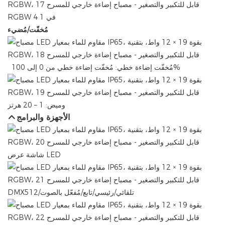
RGBW 4 في 1
مُخفّت/مُضيء
مُخفّت إضاءة خطي: ​​مُخفّت إضاءة خطي من 0 إلى 100%
وميض: 1 – 20 هرتز
الأجهزة والبرامج
شاشة عرض LED
DMX512/تلقائي/رئيسي/تابع/مُفعّل بالصوت