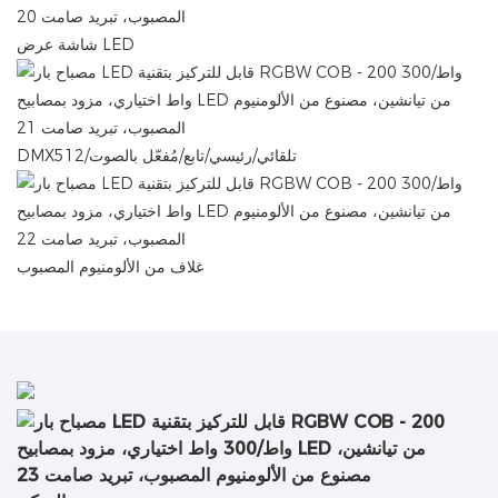
شاشة عرض LED
DMX512/تلقائي/رئيسي/تابع/مُفعّل بالصوت
غلاف من الألومنيوم المصبوب