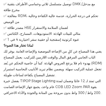
✅ توصيل متسلسل ثلاثي وخماسي الأطراف بتقنية DMX مع مدخل/
مخرج طاقة
✅ معالجة RDM، تحكم في درجة الحرارة، عدسة عالية الكفاءة وخالية
من الوميض
✅ مصدر طاقة HSE لضمان السلامة والاستقرار
✅ مثالي للبيئات الهادئة: الاستوديوهات، المسارح، الكنائس
✅ عبوة كرتونية إسفنجية أو حقيبة سفر اختيارية 4 في 1
لماذا تختار هذا الضوء؟
يغني هذا المصباح عن كلٍ من الإضاءة الموضعية والإضاءة العامة. يوفر لك
الباب الجانبي المرفق المال والوقت اللازمين للتركيب. يعمل المصباح
بهدوء تام فلا يزعج العروض الهادئة. كما أن خاصية التحكم عن بُعد (RDM)
تجعل عملية التركيب سهلة. ويضمن نظام تبريد الأنابيب النحاسية استمرار
تشغيل المصباح بكفاءة لساعات طويلة.
بفضل خبرة TIPOP Stage Lighting التي تمتد لـ 12 عامًا وضمان لمدة
عام واحد، يجمع جهاز الإضاءة الصامت COB LED Zoom PAR بقوة
200 واط / 300 واط بدون مروحة بين المتانة والجودة والأداء الاحترافي.