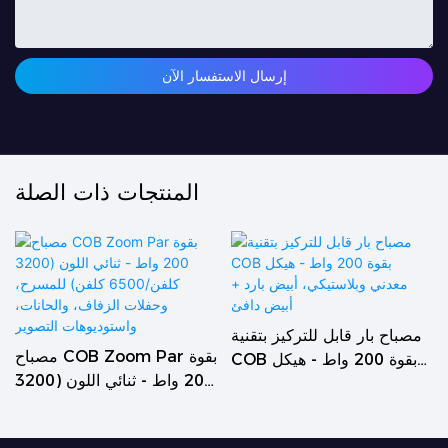
إرسال الاستفسار الآن
المنتجات ذات الصلة
مصباح بار قابل للتركيز بتقنية
مصباح COB Zoom Par بقوة
COB بقوة 200 واط - هيكل
200 واط - ثنائي اللون (3200
معدني وبلاستيكي، أبيض بارد +
كلفن/6500 كلفن) للمسرح،
أبيض دافئ
وحفلات الزفاف، والحانات،