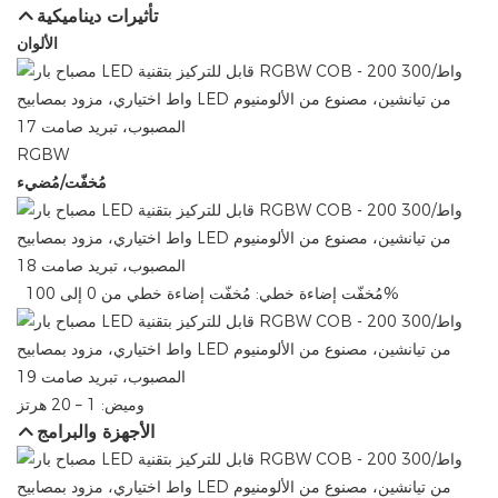
تأثيرات ديناميكية
الألوان
RGBW
مُخفّت/مُضيء
مُخفّت إضاءة خطي: ​​مُخفّت إضاءة خطي من 0 إلى 100%
وميض: 1 – 20 هرتز
الأجهزة والبرامج