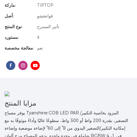
TIPTOP
ماركة:
قوانغتشو
أصل:
تأثير المسرح
نوع المنتج:
لا
مستورد:
نعم
معالجة مخصصة:
مزايا المنتج
يوفر مصباح Tyanshine COB LED PAR المزود بخاصية التكبير/
التصغير، بقدرة 200 واط أو 300 واط، سطوعًا عاليًا وأداءً موثوقًا به مع
إمكانية التكبير/التصغير اليدوي من 8° إلى 60° لإضاءة موضعية وإضاءة
شاملة في وحدة واحدة. يدعم المصباح مزج ألوان RGBW 4 في 1،