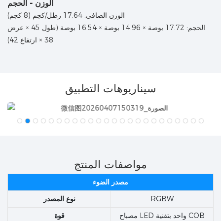
الوزن - الحجم
الوزن الصافي: 17.64 رطل/كجم (8 كجم)
الحجم: 17.72 بوصة × 14.96 بوصة × 16.54 بوصة (طول 45 × عرض
38 × ارتفاع 42)
سيناريوهات التطبيق
مواصفات المنتج
مصدر الضوء
RGBW
نوع المصدر
مصباح LED واحد بتقنية COB
قوة