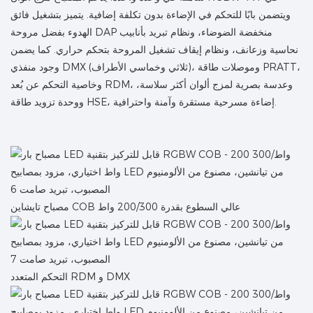
ويتضمن بابًا للتحكم في الإضاءة بدون تكلفة إضافية. يتميز بتشغيل فائق
الهدوء بفضل مروحة DAP منخفضة الضوضاء، ونظام تبريد بأنابيب
نحاسية وزعانف، ونظام إيقاف تشغيل المروحة بتحكم حراري. كما يضمن
وجود منفذي DMX (ثلاثي وخماسي الأطراف)، وموصلات طاقة PRATT،
وخاصية التحكم عن بُعد RDM، وعدسة بصرية لمزج ألوان أكثر سلاسة،
ووحدة تزويد طاقة HSE، إضاءة مسرحية مستقرة وآمنة واحترافية.
مصباح تايشاين COB عالي السطوع بقدرة 200/300 واط
التحكم المتعدد RDM و DMX