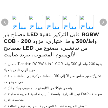
مصباح بار LED قابل للتركيز بتقنية RGBW
COB - 200 واط/300 واط اختياري، مزود
بمصابيح LED من تيانشين، مصنوع من
الألومنيوم المصبوب، تبريد صامت
✅ مصباح Tianshin RGBW 4-in-1 COB بقوة 200 واط أو 300 واط
– مزج ألوان نابض بالحياة
✅ تكبير/تصغير سلس من 8° إلى 60° – إضاءة مركزة إلى إضاءة شاملة
في ضوء واحد
✅ يتضمن هيكلًا من الألومنيوم المصبوب وبابًا جانبيًا.
✅ تبديد الحرارة بواسطة أنابيب نحاسية + مروحة صامتة DAP – ضوضاء
منخفضة للغاية
✅ تتوقف المروحة عند انخفاض درجة الحرارة – توفير الطاقة