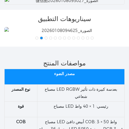
سيناريوهات التطبيق
مواصفات المنتج
مصدر الضوء
مصباح LED RGBW بعدسة كبيرة ذات تأثير
نوع المصدر
شعاعي
مصباح LED رئيسي: 1 × 40 واط
قوة
مصباح LED أبيض دافئ COB: 3 × 50 واط
COB
محيط: 36 مصباح LED من نوع 5050 RGB 3 في