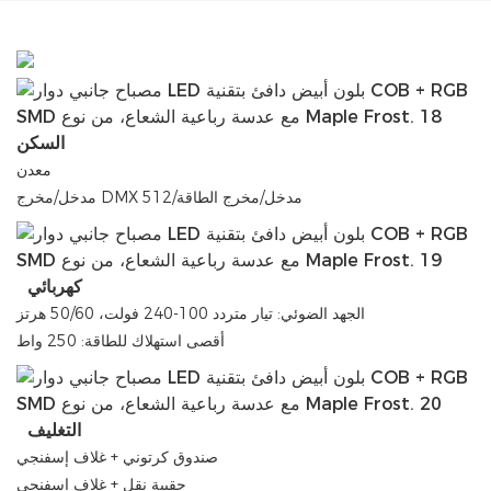
السكن
معدن
مدخل/مخرج DMX 512/مدخل/مخرج الطاقة
كهربائي
الجهد الضوئي: تيار متردد 100-240 فولت، 50/60 هرتز
أقصى استهلاك للطاقة: 250 واط
التغليف
صندوق كرتوني + غلاف إسفنجي
حقيبة نقل + غلاف إسفنجي