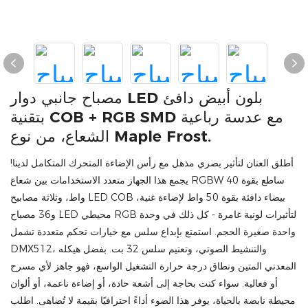
مصباح جانبي دوار LED بلون أبيض دافئ
بتقنية COB + RGB SMD مع عدسة رباعية
الشعاع، من نوع Maple Frost.
أطلق العنان لتأثير بصري مذهل مع رأس الإضاءة المتحرك المتكامل لدينا!
يجمع هذا الجهاز متعدد الاستخدامات بين شعاع RGBW ساطع بقوة 40
واط، وثلاثة مصابيح LED COB بيضاء دافئة بقوة 50 واط لإضاءة غنية،
و36 مصباح LED محيطي RGB لتأثيرات لونية غامرة - كل ذلك في وحدة
واحدة صغيرة الحجم. استمتع بإبداع سلس مع خيارات تحكم متعددة تشمل
DMX512، والتنشيط الصوتي، وتعتيم سلس 32 بت. بفضل هيكله
المعدني المتين ونطاق درجة حرارة التشغيل الواسع، فهو جاهز لأي مسرح
أو فعالية. سواء كنت بحاجة إلى أشعة حادة، أو إضاءة ناعمة، أو ألوان
محيطة نابضة بالحياة، يوفر هذا الضوء أداءً احترافيًا بقيمة لا تُضاهى. اطلب