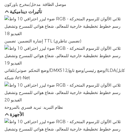
موصل الطاقة: مدخل/مخرج باوركون
تأثيرات ديناميكية
إشارة التضمين: تضمين TTL (تضمين تناظري)
وضع التحكم: صوتي/تلقائي/DMX512/وضع رئيسي/وضع تابع/ILDA/كابل
شبكة Art-Net
نظام التبريد: تبريد قسري بالمروحة
الأجهزة