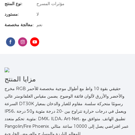
مؤثرات المسرح
نوع المنتج:
لا
مستورد:
نعم
معالجة مخصصة:
مزايا المنتج
مخرج RGB حقيقي بقوة 10 واط مع أطوال موجية مخصصة للأحمر
والأخضر والأزرق لألوان فائقة الوضوح. يضمن مقياس الغلفانومتر عالي
السرعة DT30K رسومًا متحركة سلسة. مقاوم للغبار والدخان بمعيار
IP56، ويعمل في درجات حرارة تتراوح بين -20 درجة مئوية و50 درجة
مئوية. تحكم متعدد: DMX، ILDA، Art-Net، تطبيق الهاتف. متوافق مع
Pangolin/Fire Phoenix. عمر افتراضي يصل إلى 10000 ساعة. مثالي
للمعالم البارزة والمسارح والعروض الخارجية.