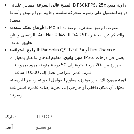
المسح عالي السرعة:
مقياس غلفاني DT30KPPS، زاوية مسح ±25
درجة للحصول على رسوم متحركة سلسة وخالية من الوميض وأنماط
معقدة.
DMX-512، الصوت، الوضع التلقائي، الوضع
أوضاع تحكم متعددة:
الرئيسي والتابع، Art-Net RJ45، ILDA 25P، والتحكم عن بعد عبر
تطبيق الهاتف.
Pangolin QSFB3/FB4 أو Fire Phoenix.
البرامج المتوافقة:
متين وقوي:
مقاوم للدخان والغبار بمعيار IP56، يعمل في درجات
حرارة من -20 درجة مئوية إلى 50 درجة مئوية، مزود بمروحة
تبريد، عمر افتراضي يصل إلى 10000 ساعة.
قيمة مميزة لك:
ليزر موثوق، مقاوم للعوامل الجوية، وجاهز للبرمجة،
يحوّل أي مكان داخلي أو خارجي إلى تجربة إضاءة غامرة. اشترِ بثقة
وسرعة.
TIPTOP
ماركة:
قوانغتشو
أصل: