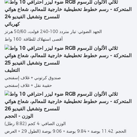
كهربائي
الجهد الضوئي: تيار متردد 100-240 فولت، 50/60 هرتز
أقصى استهلاك للطاقة: 160 واط
التغليف
صندوق كرتوني + غلاف إسفنجي
حقيبة نقل + غلاف إسفنجي
الوزن - الحجم
الوزن الصافي: 4 كجم (8.82 رطل)
الحجم: 11.42 بوصة × 9.84 بوصة × 9.06 بوصة (الطول 29 × العرض