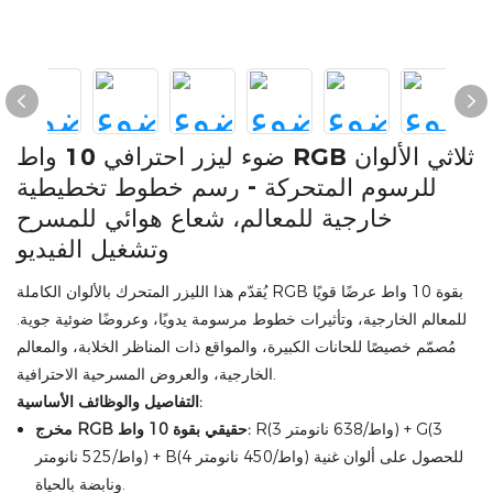
ضوء ليزر احترافي 10 واط RGB ثلاثي الألوان
للرسوم المتحركة - رسم خطوط تخطيطية
خارجية للمعالم، شعاع هوائي للمسرح
وتشغيل الفيديو
يُقدّم هذا الليزر المتحرك بالألوان الكاملة RGB بقوة 10 واط عرضًا قويًا
للمعالم الخارجية، وتأثيرات خطوط مرسومة يدويًا، وعروضًا ضوئية جوية.
مُصمّم خصيصًا للحانات الكبيرة، والمواقع ذات المناظر الخلابة، والمعالم
الخارجية، والعروض المسرحية الاحترافية.
التفاصيل والوظائف الأساسية:
R(3 واط/638 نانومتر) + G(3
مخرج RGB حقيقي بقوة 10 واط:
واط/525 نانومتر) + B(4 واط/450 نانومتر) للحصول على ألوان غنية
ونابضة بالحياة.