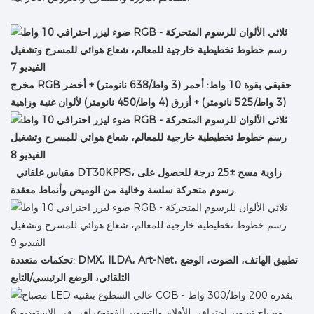
مخرج RGB حقيقي بقوة 10 واط: أحمر (3 واط/638 نانومتر) + أخضر
(3 واط/525 نانومتر) + أزرق (4 واط/450 نانومتر) لألوان غنية وزاهية
مقياس غلفاني DT30KPPS، زاوية مسح ±25 درجة للحصول على
رسوم متحركة سلسة وخالية من الوميض وأنماط معقدة.
تحكمات متعددة: DMX، ILDA، Art-Net، تطبيق الهاتف، الصوت، الوضع
التلقائي، الوضع الرئيسي/التابع