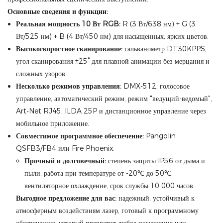
Основные сведения и функции:
Реальная мощность 10 Вт RGB:
R (3 Вт/638 нм) + G (3
Вт/525 нм) + B (4 Вт/450 нм) для насыщенных, ярких цветов.
Высокоскоростное сканирование:
гальванометр DT30KPPS,
угол сканирования ±25° для плавной анимации без мерцания и
сложных узоров.
Несколько режимов управления:
DMX-512, голосовое
управление, автоматический режим, режим "ведущий-ведомый",
Art-Net RJ45, ILDA 25P и дистанционное управление через
мобильное приложение.
Совместимое программное обеспечение:
Pangolin
QSFB3/FB4 или Fire Phoenix.
Прочный и долговечный:
степень защиты IP56 от дыма и
пыли, работа при температуре от -20℃ до 50℃,
вентиляторное охлаждение, срок службы 10 000 часов.
Выгодное предложение для вас:
надежный, устойчивый к
атмосферным воздействиям лазер, готовый к программному