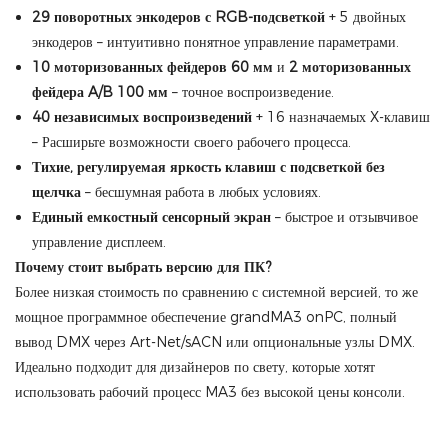
29 поворотных энкодеров с RGB-подсветкой
+ 5 двойных
энкодеров – интуитивно понятное управление параметрами.
10 моторизованных фейдеров 60 мм
и
2 моторизованных
фейдера A/B 100 мм
– точное воспроизведение.
40 независимых воспроизведений
+ 16 назначаемых X-клавиш
– Расширьте возможности своего рабочего процесса.
Тихие, регулируемая яркость клавиш с подсветкой без
щелчка
– бесшумная работа в любых условиях.
Единый емкостный сенсорный экран
– быстрое и отзывчивое
управление дисплеем.
Почему стоит выбрать версию для ПК?
Более низкая стоимость по сравнению с системной версией, то же
мощное программное обеспечение grandMA3 onPC, полный
вывод DMX через Art-Net/sACN или опциональные узлы DMX.
Идеально подходит для дизайнеров по свету, которые хотят
использовать рабочий процесс MA3 без высокой цены консоли.