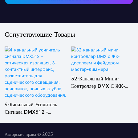
Сопутствующие Товары
32-Канальный Мини-
Контроллер DMX С ЖК-
Дисплеем И Фейдером
Мастер-Диммера.
4-Канальный Усилитель
Сигнала DMX512 –
Оптическая Изоляция, 3-
Контактный Интерфейс,
Разветвитель Для
Авторские права © 2025