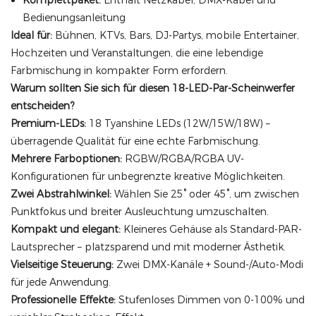
Komplettpaket:
Enthält Netzkabel, DMX-Kabel und
Bedienungsanleitung
Ideal für:
Bühnen, KTVs, Bars, DJ-Partys, mobile Entertainer,
Hochzeiten und Veranstaltungen, die eine lebendige
Farbmischung in kompakter Form erfordern.
Warum sollten Sie sich für diesen 18-LED-Par-Scheinwerfer
entscheiden?
Premium-LEDs:
18 Tyanshine LEDs (12W/15W/18W) –
überragende Qualität für eine echte Farbmischung.
Mehrere Farboptionen:
RGBW/RGBA/RGBA UV-
Konfigurationen für unbegrenzte kreative Möglichkeiten.
Zwei Abstrahlwinkel:
Wählen Sie 25° oder 45°, um zwischen
Punktfokus und breiter Ausleuchtung umzuschalten.
Kompakt und elegant:
Kleineres Gehäuse als Standard-PAR-
Lautsprecher – platzsparend und mit moderner Ästhetik.
Vielseitige Steuerung:
Zwei DMX-Kanäle + Sound-/Auto-Modi
für jede Anwendung.
Professionelle Effekte:
Stufenloses Dimmen von 0-100% und