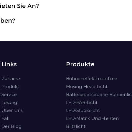
ieten Sie An?
eben?
Links
Produkte
Zuhause
Bühneneffektmaschine
Produkt
Moving Head Licht
Service
Batteriebetriebene Bühnenlic
Lösung
LED-PAR-Licht
Über Uns
LED-Studiolicht
Fall
LED-Matrix Und -Leisten
Der Blog
Blitzlicht