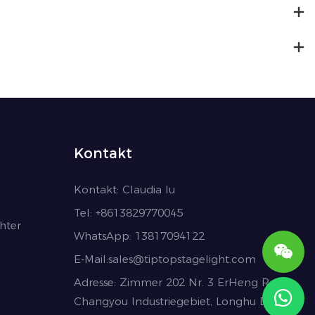
Kontakt
Kontakt:
Claudia lu
Tel: +86
13829770045
hter
WhatsApp: 13817094122
E-Mail:
sales@tiptopstagelight.com
Adresse: Zimmer 202 Nr. 3 ErHeng Road
Changyou Industriegebiet, Longhu Dorf,