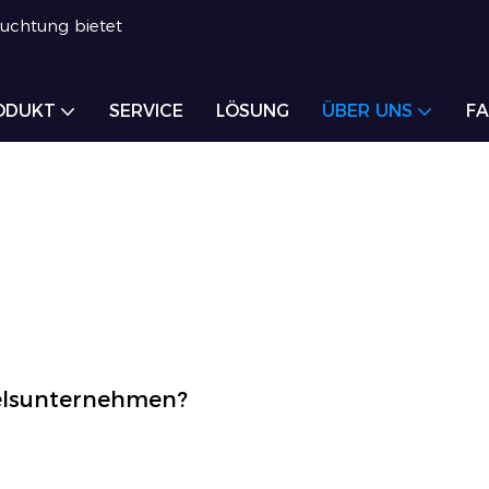
euchtung bietet
ODUKT
SERVICE
LÖSUNG
ÜBER UNS
FA
delsunternehmen?