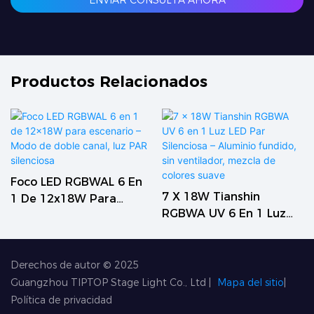
ENVIAR CONSULTA AHORA
Productos Relacionados
Foco LED RGBWAL 6 En
7 X 18W Tianshin
1 De 12x18W Para
RGBWA UV 6 En 1 Luz
Escenario – Modo De
LED Par Silenciosa –
Doble Canal, Luz PAR
Aluminio Fundido, Sin
Silenciosa
Ventilador, Mezcla De
Derechos de autor © 2025
Colores Suave
Guangzhou TIPTOP Stage Light Co., Ltd
|
Mapa del sitio
|
Política de privacidad