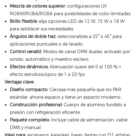
Mezcla de colores superior:
configuraciones UV
RGBW/RGBA/RGBA para posibilidades de color ilimitadas.
Brillo flexible:
elija opciones LED de 12 W, 15 W o 18 W
para satisfacer sus necesidades.
Ángulos de doble haz:
seleccionables a 25° o 45° para
aplicaciones puntuales o de lavado.
Control versátil:
Modos de canal DMX duales, activado por
sonido, automático y maestro-esclavo.
Efectos dinámicos:
Atenuación suave del 0 al 100 % +
efecto estroboscópico de 1 a 20 fps
Ventajas clave:
Diseño compacto:
Carcasa más pequeña que los PAR
estándar: ahorra espacio y tiene un aspecto moderno.
Construcción profesional:
Cuerpo de aluminio fundido a
presión con refrigeración eficiente.
Paquete completo:
Incluye cable de alimentación, cable
DMX y manual.
Ideal para:
escenarios, karaokes, bares, fiestas con DJ, artistas