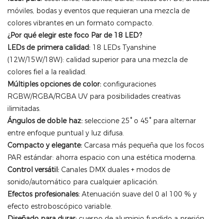
móviles, bodas y eventos que requieran una mezcla de
colores vibrantes en un formato compacto.
¿Por qué elegir este foco Par de 18 LED?
LEDs de primera calidad:
18 LEDs Tyanshine
(12W/15W/18W): calidad superior para una mezcla de
colores fiel a la realidad.
Múltiples opciones de color:
configuraciones
RGBW/RGBA/RGBA UV para posibilidades creativas
ilimitadas.
Ángulos de doble haz:
seleccione 25° o 45° para alternar
entre enfoque puntual y luz difusa.
Compacto y elegante:
Carcasa más pequeña que los focos
PAR estándar: ahorra espacio con una estética moderna.
Control versátil:
Canales DMX duales + modos de
sonido/automático para cualquier aplicación.
Efectos profesionales:
Atenuación suave del 0 al 100 % y
efecto estroboscópico variable.
Diseñado para durar:
cuerpo de aluminio fundido a presión