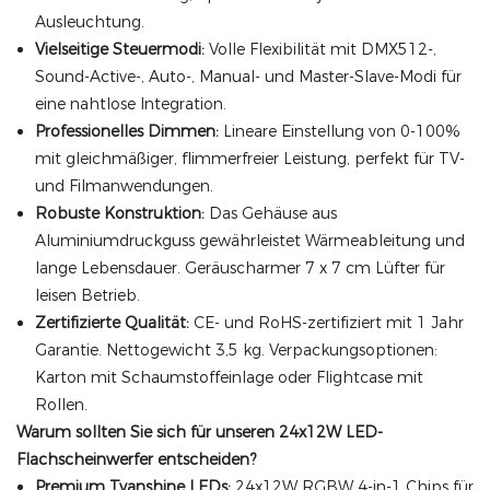
Ausleuchtung.
Vielseitige Steuermodi:
Volle Flexibilität mit DMX512-,
Sound-Active-, Auto-, Manual- und Master-Slave-Modi für
eine nahtlose Integration.
Professionelles Dimmen:
Lineare Einstellung von 0-100%
mit gleichmäßiger, flimmerfreier Leistung, perfekt für TV-
und Filmanwendungen.
Robuste Konstruktion:
Das Gehäuse aus
Aluminiumdruckguss gewährleistet Wärmeableitung und
lange Lebensdauer. Geräuscharmer 7 x 7 cm Lüfter für
leisen Betrieb.
Zertifizierte Qualität:
CE- und RoHS-zertifiziert mit 1 Jahr
Garantie. Nettogewicht 3,5 kg. Verpackungsoptionen:
Karton mit Schaumstoffeinlage oder Flightcase mit
Rollen.
Warum sollten Sie sich für unseren 24x12W LED-
Flachscheinwerfer entscheiden?
Premium Tyanshine LEDs:
24x12W RGBW 4-in-1 Chips für