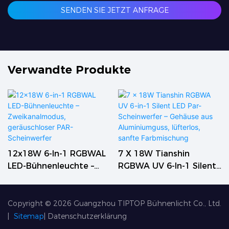
SENDEN SIE JETZT ANFRAGE
Verwandte Produkte
12x18W 6-In-1 RGBWAL
7 X 18W Tianshin
LED-Bühnenleuchte –
RGBWA UV 6-In-1 Silent
Zweikanalmodus,
LED Par-Scheinwerfer –
Geräuschloser PAR-
Gehäuse Aus
Scheinwerfer
Aluminiumguss,
Copyright © 2026
Guangzhou TIPTOP Bühnenlicht Co., Ltd.
Lüfterlos, Sanfte
|
Sitemap
|
Datenschutzerklärung
Farbmischung