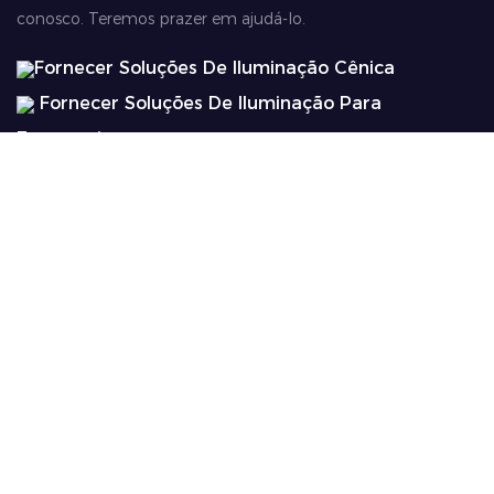
conosco. Teremos prazer em ajudá-lo.
Fornecer Soluções De Iluminação Cênica
Fornecer Soluções De Iluminação Para
Entretenimento
Fornecer Soluções De Iluminação Profissional
Fornecer Soluções De Iluminação Paisagística
Nome
O Email
Telefone/whatsApp
+1
Contente