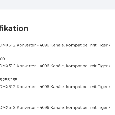
fikation
100
5.255.255