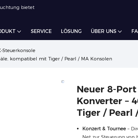
euchtung bietet
ODUKT
SERVICE
LÖSUNG
ÜBER UNS
FA
-Steuerkonsole
le, kompatibel mit Tiger / Pearl / MA Konsolen
Neuer 8-Por
Konverter – 
Tiger / Pearl
Konzert & Tournee
– Di
Net zur Steuerung von 