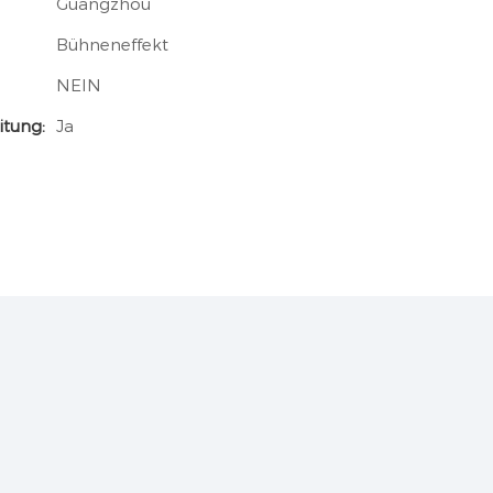
Guangzhou
Bühneneffekt
NEIN
itung:
Ja