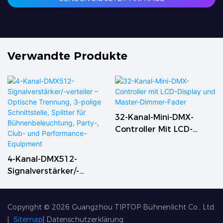
Verwandte Produkte
32-Kanal-Mini-DMX-
Controller Mit LCD-
Display Und Master-
Dimmer-Fader
4-Kanal-DMX512-
Signalverstärker/-
Verteiler – Optische
Trennung, 3-Polige
Schnittstelle, Splitter
Copyright © 2026
Guangzhou TIPTOP Bühnenlicht Co., Ltd.
Für Bühnenbeleuchtung,
|
Sitemap
|
Datenschutzerklärung