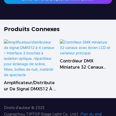
Produits Connexes
Contrôleur DMX
Miniature 32 Canaux
Avec Écran LCD Et
Variateur Principal
Amplificateur/distribute
Ur De Signal DMX512 À 4
Canaux – Interface 3
Broches À Isolation
Optique, Répartiteur
Droits d'auteur © 2025
Pour Éclairage De
Guangzhou TIPTOP Stage Light Co., Ltd
|
Plan du site
|