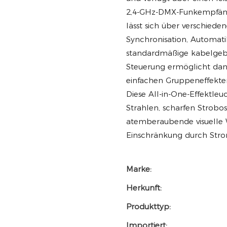
2,4-GHz-DMX-Funkempfänge
lässt sich über verschiede
Synchronisation, Automat
standardmäßige kabelgebu
Steuerung ermöglicht dank
einfachen Gruppeneffekte
Diese All-in-One-Effektle
Strahlen, scharfen Strob
atemberaubende visuelle W
Einschränkung durch Str
Marke:
Herkunft:
Produkttyp:
Importiert: