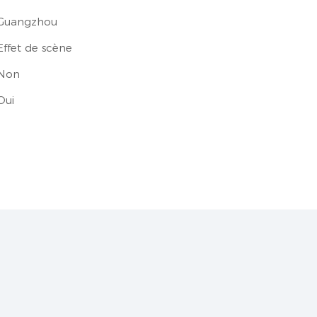
Guangzhou
Effet de scène
Non
Oui