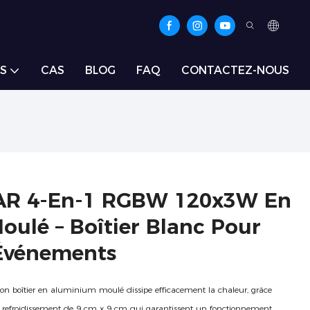
S
CAS
BLOG
FAQ
CONTACTEZ-NOUS
PAR 4-En-1 RGBW 120x3W En
ulé – Boîtier Blanc Pour
 Événements
 son boîtier en aluminium moulé dissipe efficacement la chaleur, grâce
 refroidissement de 9 cm x 9 cm qui garantissent un fonctionnement