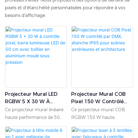
pixels et d'étanchéité personnalisées pour répondre à vos
besoins d'affichage.
Projecteur Mural LED
Projecteur Mural COB
RGBW 5 X 30 W À
Pixel 150 W Contrôlé
Contrôle Pixel, Barre
Par DMX, Étanche IP65
Ce projecteur mural linéaire
Ce projecteur mural COB
Lumineuse LED De 50
Pour Scènes Extérieures
haute performance de 50
RGBW 150 W haute
Cm Avec Boîtier En
Et Architecture
cm est doté d'un boîtier
performance est conçu pour
Aluminium Moulé Sous
robuste en aluminium haute
un éclairage extérieur et