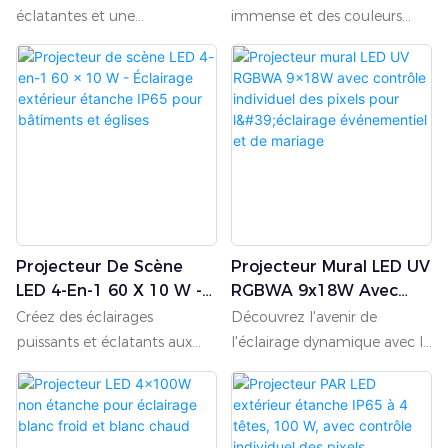
LED RGBW 300 W 896
Éclairage Architectural
par ventilation forcée
créatifs.
professionnels qui apportent
éclatantes et une
immense et des couleurs
LED Avec Artnet Et
Étanche IP65 DMX512
garantit une performance
des couleurs éclatantes et
alimentation de 350 W. Trois
éclatantes avec le projecteur
Variateur
stable en intérieur. Compact
des effets dynamiques à
modes de canal DMX au
mural LED RGBW TIPTOP
(61 × 8 × 16 cm) et facile à
toutes les scènes et salles de
choix : CH13/CH256/CH258.
870W. Conçu pour
transporter, il est idéal pour
spectacle.
Il dispose des fonctions
l'éclairage architectural de
les clubs, les mariages, les
chase+wash+stroboscope.
grande envergure et les
petites scènes et les
scènes extérieures, ce
événements privés.
projecteur est équipé de 72
LED haute puissance de 12
W en configuration RGBW,
Projecteur De Scène
Projecteur Mural LED UV
offrant un éclairage uniforme
LED 4-En-1 60 X 10 W -
RGBWA 9x18W Avec
et saisissant. Logé dans un
Éclairage Extérieur
Contrôle Individuel Des
boîtier robuste certifié IP65
Créez des éclairages
Découvrez l'avenir de
Étanche IP65 Pour
Pixels Pour L'éclairage
avec connecteurs étanches
puissants et éclatants aux
l'éclairage dynamique avec le
Bâtiments Et Églises
Événementiel Et De
intégrés, il résiste aux
couleurs vibrantes avec le
Pixel Cutter LED 18 W de
Mariage
conditions climatiques les
projecteur LED RGBW 600
TIPTOP STAGE LIGHT
plus extrêmes. Le flight case
W de TIPTOP. Conçu pour
FACTORY. Conçu pour un
inclus, doté de roulettes
une performance sans faille,
contrôle exceptionnel et un