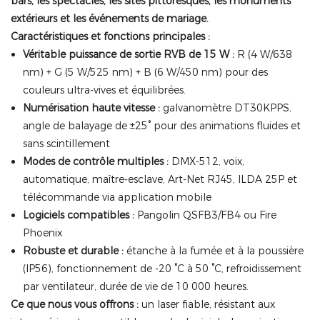
bars, les spectacles, les sites pittoresques, les monuments
extérieurs et les événements de mariage.
Caractéristiques et fonctions principales :
Véritable puissance de sortie RVB de 15 W :
R (4 W/638
nm) + G (5 W/525 nm) + B (6 W/450 nm) pour des
couleurs ultra-vives et équilibrées.
Numérisation haute vitesse :
galvanomètre DT30KPPS,
angle de balayage de ±25° pour des animations fluides et
sans scintillement
Modes de contrôle multiples :
DMX-512, voix,
automatique, maître-esclave, Art-Net RJ45, ILDA 25P et
télécommande via application mobile
Logiciels compatibles :
Pangolin QSFB3/FB4 ou Fire
Phoenix
Robuste et durable :
étanche à la fumée et à la poussière
(IP56), fonctionnement de -20 °C à 50 °C, refroidissement
par ventilateur, durée de vie de 10 000 heures.
Ce que nous vous offrons :
un laser fiable, résistant aux