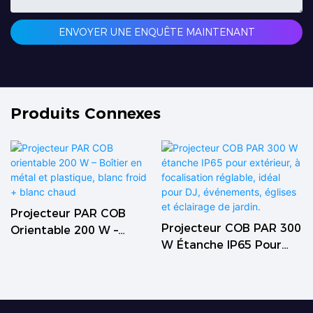
ENVOYER UNE ENQUÊTE MAINTENANT
Produits Connexes
Projecteur PAR COB
Projecteur COB PAR 300
Orientable 200 W –
W Étanche IP65 Pour
Boîtier En Métal Et
Extérieur, À Focalisation
Plastique, Blanc Froid +
Réglable, Idéal Pour DJ,
Blanc Chaud
Événements, Églises Et
Éclairage De Jardin.