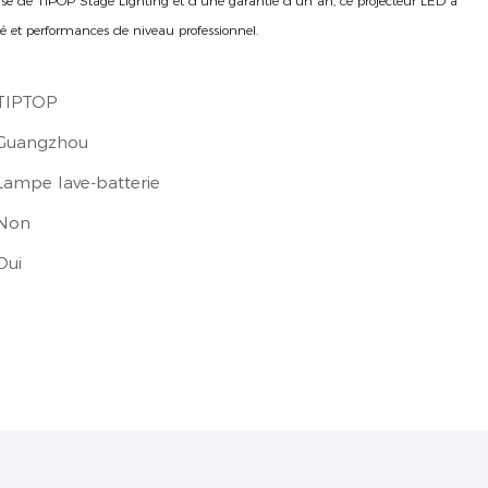
ise de TIPOP Stage Lighting et d'une garantie d'un an, ce projecteur LED à
lité et performances de niveau professionnel.
TIPTOP
Guangzhou
Lampe lave-batterie
Non
Oui