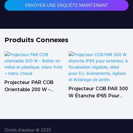
ENVOYER UNE ENQUÊTE MAINTENANT
Produits Connexes
Projecteur PAR COB
Projecteur COB PAR 300
Orientable 200 W –
W Étanche IP65 Pour
Boîtier En Métal Et
Extérieur, À Focalisation
Plastique, Blanc Froid +
Réglable, Idéal Pour DJ,
Blanc Chaud
Événements, Églises Et
Éclairage De Jardin.
Droits d'auteur © 2025