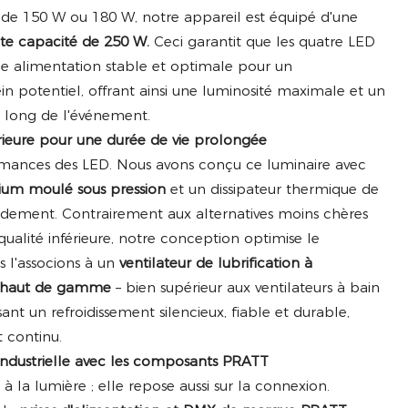
s de 150 W ou 180 W, notre appareil est équipé d'une
ute capacité de 250 W.
Ceci garantit que les quatre LED
e alimentation stable et optimale pour un
n potentiel, offrant ainsi une luminosité maximale et un
u long de l'événement.
rieure pour une durée de vie prolongée
rmances des LED. Nous avons conçu ce luminaire avec
nium moulé sous pression
et un dissipateur thermique de
endement. Contrairement aux alternatives moins chères
qualité inférieure, notre conception optimise le
s l'associons à un
ventilateur de lubrification à
m haut de gamme
– bien supérieur aux ventilateurs à bain
sant un refroidissement silencieux, fiable et durable,
continu.
 industrielle avec les composants PRATT
s à la lumière ; elle repose aussi sur la connexion.