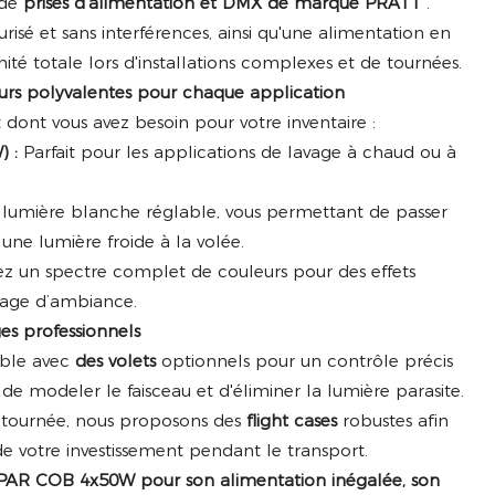
 de
prises d'alimentation et DMX de marque PRATT
.
urisé et sans interférences, ainsi qu'une alimentation en
nité totale lors d'installations complexes et de tournées.
eurs polyvalentes pour chaque application
t dont vous avez besoin pour votre inventaire :
 :
Parfait pour les applications de lavage à chaud ou à
 lumière blanche réglable, vous permettant de passer
une lumière froide à la volée.
 un spectre complet de couleurs pour des effets
rage d’ambiance.
es professionnels
ible avec
des volets
optionnels pour un contrôle précis
de modeler le faisceau et d'éliminer la lumière parasite.
n tournée, nous proposons des
flight cases
robustes afin
de votre investissement pendant le transport.
 PAR COB 4x50W pour son alimentation inégalée, son