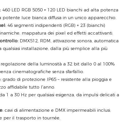
:
460 LED RGB 5050 + 120 LED bianchi ad alta potenza
na potente luce bianca diffusa in un unico apparecchio.
el:
46 segmenti indipendenti (RGB) + 23 (bianchi)
amiche, mappatura dei pixel ed effetti accattivanti.
ontrollo:
DMX512, RDM, attivazione sonora, automatica
 qualsiasi installazione, dalla più semplice alla più
 regolazione della luminosità a 32 bit dallo 0 al 100%
olvenza cinematografiche senza sfarfallio.
:
grado di protezione IP65 – resistente alla pioggia e
zzo affidabile tutto l'anno.
a 1 a 30 Hz per qualsiasi esigenza, da impulsi delicati a
e:
cavi di alimentazione e DMX impermeabili inclusi;
e per il trasporto in tournée.