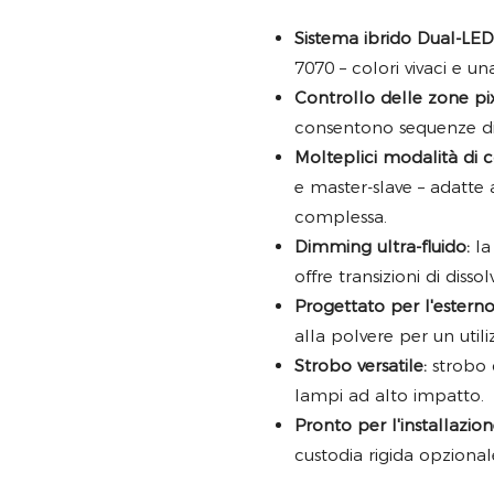
Sistema ibrido Dual-LED
7070 – colori vivaci e u
Controllo delle zone pix
consentono sequenze din
Molteplici modalità di c
e master-slave – adatte a
complessa.
Dimming ultra-fluido:
la
offre transizioni di diss
Progettato per l'esterno
alla polvere per un utili
Strobo versatile:
strobo d
lampi ad alto impatto.
Pronto per l'installazion
custodia rigida opzional