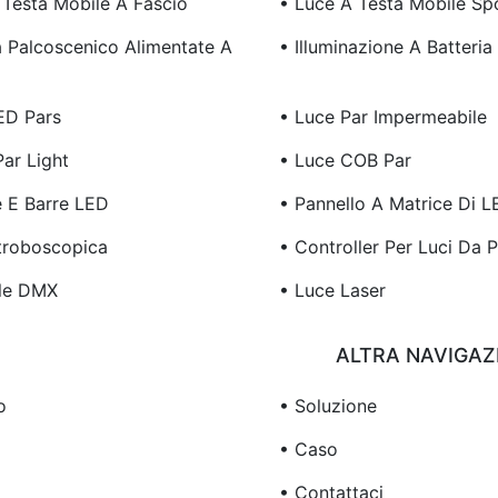
 Testa Mobile A Fascio
• Luce A Testa Mobile Sp
a Palcoscenico Alimentate A
• Illuminazione A Batteria
ED Pars
• Luce Par Impermeabile
ar Light
• Luce COB Par
e E Barre LED
• Pannello A Matrice Di L
troboscopica
• Controller Per Luci Da 
le DMX
• Luce Laser
ALTRA NAVIGAZ
o
• Soluzione
• Caso
• Contattaci