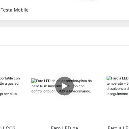
 Testa Mobile
 DJ CO2
Faro LED da
Faro a LE