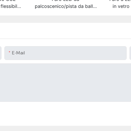
flessibile
palcoscenico/pista da ballo
in vetr
gas ad alta
RGB impermeabile IP55 con
SMD RGB 
hina di
controllo touch, DMX e
colore f
etto lungo
telecomando.
i
E-Mail