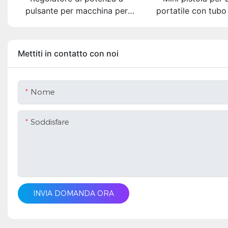
pulsante per macchina per
portatile con tubo 
coriandoli TNT – 2 prese di
da 3 m, grilletto a 
uscita, guscio nero, con
pressione, macc
adesivo di carta
raffreddamento a g
Mettiti in contatto con noi
per club
Nome
Soddisfare
INVIA DOMANDA ORA