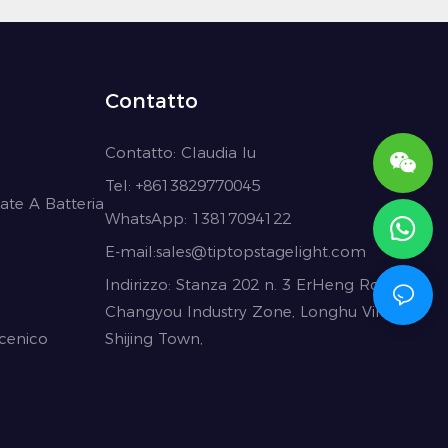
Contatto
Contatto:
Claudia lu
Tel: +86
13829770045
ate A Batteria
WhatsApp: 13817094122
E-mail:
sales@tiptopstagelight.com
Indirizzo: Stanza 202 n. 3 ErHeng Road
Changyou Industry Zone, Longhu Village,
scenico
Shijing Town,