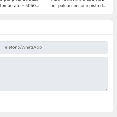
o temperato – 5050
per palcoscenico e pista da
con dissolvenza di
ballo – Pannello in acrilico con
luida ed effetti di
inchiostro colorato e
nseguimento
attivazione a gravità
Telefono/WhatsApp