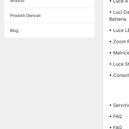
Artificio
• Luce A
• Luci D
Prodotti Derivati
Batteria
• Luce L
Blog
• Zoom P
• Matric
• Luce S
• Consol
• Servizi
• FAQ
• FAQ