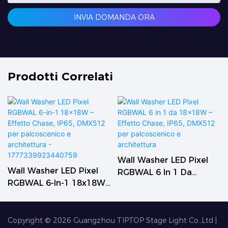
INVIA DOMANDA ORA
Prodotti Correlati
Wall Washer LED Pixel
Wall Washer LED Pixel
RGBWAL 6 In 1 Da
RGBWAL 6-In-1 18x18W
18x18W – Effetto Chase,
– Effetto Chase, IP65,
IP65, DMX512 Per
DMX512 Per
Palcoscenico E
Palcoscenico E
Copyright © 2026
Guangzhou TIPTOP Stage Light Co.,Ltd
|
Architettura