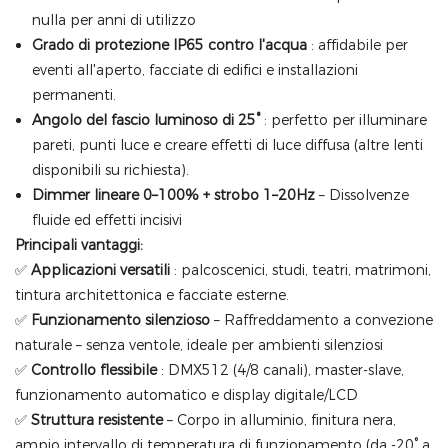
nulla per anni di utilizzo
Grado di protezione IP65 contro l'acqua
: affidabile per
eventi all'aperto, facciate di edifici e installazioni
permanenti.
Angolo del fascio luminoso di 25°
: perfetto per illuminare
pareti, punti luce e creare effetti di luce diffusa (altre lenti
disponibili su richiesta).
Dimmer lineare 0–100% + strobo 1–20Hz
– Dissolvenze
fluide ed effetti incisivi
Principali vantaggi:
✅
Applicazioni versatili
: palcoscenici, studi, teatri, matrimoni,
tintura architettonica e facciate esterne.
✅
Funzionamento silenzioso
– Raffreddamento a convezione
naturale – senza ventole, ideale per ambienti silenziosi
✅
Controllo flessibile
: DMX512 (4/8 canali), master-slave,
funzionamento automatico e display digitale/LCD
✅
Struttura resistente
– Corpo in alluminio, finitura nera,
ampio intervallo di temperatura di funzionamento (da -20° a