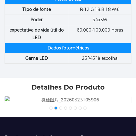
Tipo de fonte
R:12,G:18,B:18,W:6
Poder
54x3W
expectativa de vida útil do
60.000-100.000 horas
LED
Dados fotométricos
Gama LED
25°/45° à escolha
Detalhes Do Produto