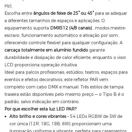
Hz).
Escolha entre
ângulos de feixe de 25° ou 45°
para se adequar
a diferentes tamanhos de espaços e aplicações. O
equipamento suporta
DMX512 (4/8 canais)
, modos mestre-
escravo, funcionamento automático e ativação por som,
oferecendo controle flexível para qualquer configuração. A
carcaça totalmente em alumínio fundido
garante
durabilidade e dissipação de calor eficiente, enquanto o visor
LCD proporciona operação intuitiva.
Ideal para palcos profissionais, estúdios, teatros, espaços para
eventos e efeitos decorativos, este refletor PAR vem
completo com cabo DMX e manual. Três estilos de tampa
traseira estão disponíveis pelo mesmo preço — o Tipo B é o
padrão, salvo indicação em contrário.
Por que escolher esta luz LED PAR?
Alto brilho e cores vibrantes
– 54 LEDs RGBW de 3W de
cor única (12R, 18G, 18B, 6W) proporcionam uma
iluminação uniforme e vibrante, perfeita para casamentos,