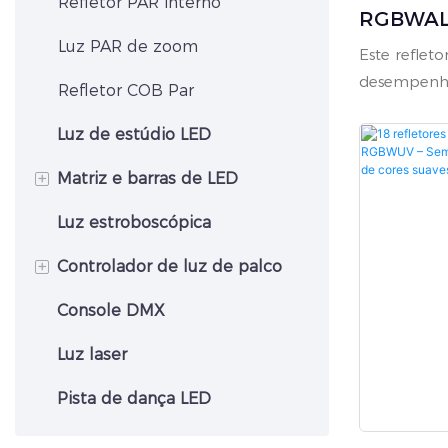
Lavagem de cabeça móvel
Refletor PAR interno
RGBWAL 
Luz PAR de zoom
Modo De
Este reflet
PAR Sile
desempenho
Refletor COB Par
potência (
Luz de estúdio LED
configuraçõ
incluindo
+
Matriz e barras de LED
Alojado em
fundido com
Luz estroboscópica
Painel de matriz de LED
excelente d
+
Controlador de luz de palco
necessidade
equipament
Console DMX
Console de controle DMX
de 90-260V
potência. 
Luz laser
duplo com 
Pista de dança LED
dividida e 
gerenciamen