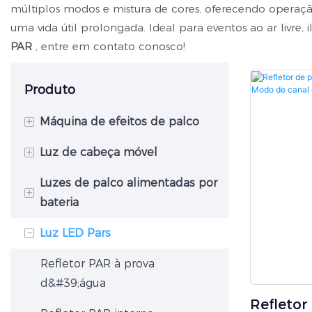
múltiplos modos e mistura de cores, oferecendo operação 
uma vida útil prolongada. Ideal para eventos ao ar livre
PAR
, entre em contato conosco!
Produto
+
Máquina de efeitos de palco
+
Luz de cabeça móvel
Máquina de faíscas
Luzes de palco alimentadas por
Máquina de jato de CO2
Luz Híbrida de Cabeça Móvel
+
bateria
Máquina de neblina
Luz de cabeça móvel com
-
Luz LED Pars
feixe
Iluminação ascendente a
Máquina de confete
bateria
Refletor de cabeça móvel
Refletor PAR à prova
Máquina de Chamas
Spot
Luminária de parede LED
d&#39;água
Refletor