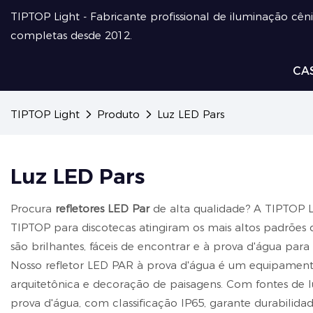
TIPTOP Light - Fabricante profissional de iluminação cên
completas desde 2012.
CA
TIPTOP Light
Produto
Luz LED Pars
Luz LED Pars
Procura
refletores LED Par
de alta qualidade? A TIPTOP 
TIPTOP para discotecas atingiram os mais altos padrões 
são brilhantes, fáceis de encontrar e à prova d'água para
Nosso refletor LED PAR à prova d'água é um equipamento
arquitetônica e decoração de paisagens. Com fontes de lu
prova d'água, com classificação IP65, garante durabilid