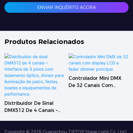
ENVIAR INQUÉRITO AGORA
Produtos Relacionados
Controlador Mini DMX
De 32 Canais Com
Display LCD E Fader
Dimmer Principal.
Distribuidor De Sinal
DMX512 De 4 Canais –
Interface De 3 Pinos
Com Isolamento Óptico,
Divisor Para Iluminação
Copyright © 2026
Guangzhou TIPTOP Stage Light Co.,Ltd
|