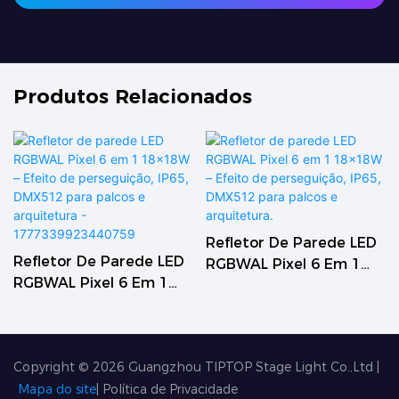
Produtos Relacionados
Refletor De Parede LED
Refletor De Parede LED
RGBWAL Pixel 6 Em 1
RGBWAL Pixel 6 Em 1
18x18W – Efeito De
18x18W – Efeito De
Perseguição, IP65,
Perseguição, IP65,
DMX512 Para Palcos E
DMX512 Para Palcos E
Arquitetura.
Copyright © 2026
Guangzhou TIPTOP Stage Light Co.,Ltd
|
Arquitetura -
Mapa do site
|
Política de Privacidade
1777339923440759