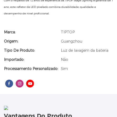
Com o respaldo de 12 anos de experiência da TIPOP Stage Lighting e garantia de 1
ano, este refletor de LED pixelado combina durabilidade, qualidade e
desempenho de nível profissional.
Marca:
TIPTOP
Origem:
Guangzhou
Tipo De Produto:
Luz de lavagem da bateria
Importado:
Não
Processamento Personalizado:
Sim
Vantagens Do Produto