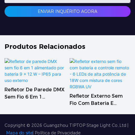
ENVIAR INQUÉRITO AGORA
Produtos Relacionados
Refletor De Parede DMX
Refletor Externo Sem
Sem Fio 6 Em 1
Fio Com Bateria E
Alimentado Por Bateria
Controle Remoto - 6
9 X 12 W – IP65 Para Uso
LEDs De Alta Potência
Externo
De 18W Com Mistura De
Copyright © 2026
Guangzhou TIPTOP Stage Light Co.,Ltd
|
Cores RGBWA UV
Mapa do site
|
Política de Privacidade