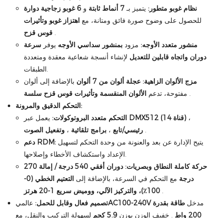
نظام غوبو متطور:
يتميز بـ
7 أنماط ثابتة
و
6 غوبو زجاجية دوارة
للحصول على وضوح صورة فائق ومتانة، مع
اهتزاز غوبو وتأثيرات
.
قوس قزح
منشور متعدد الأوجه:
مزود
بمنشور سداسي الأوجه
يوفر
سرعة
دوران واتجاه قابلين للتعديل
لإنشاء أنسجة شعاعية معقدة ومتعددة
الطبقات.
مزج الألوان الزاهية:
عجلة ألوان من 7 ألوان
بالإضافة إلى ألوان
.
مفتوحة، تدعم
الألوان المنقسمة وتأثيرات قوس قزح سلسة
التحكم الدقيق والمرونة:
،
DMX512 (14 قناة)
يعمل عبر
التحكم متعدد البروتوكولات:
.
رئيسي/تابع
،
برامج تلقائية
،
وتفعيل الصوت
يتيح الإدارة عن بعد والعنونة من وحدة التحكم لتسهيل
دعم RDM:
الإعداد واستكشاف الأخطاء وإصلاحها.
حركة كاملة النطاق وبصريات:
دوران أفقي 540 درجة / إمالة 270
درجة
مع التحكم في السرعة، بالإضافة إلى
التعتيم الخطي (0-
.
100٪)، والتركيز الآلي، ووميض سريع 1-20 هرتز
مدخل
طاقة بقدرة
AC100-240V
تصميم فعال وقابل للحمل:
عالمي
200 واط
. خفيف الوزن بوزن
5.9 كجم
لسهولة التركيب والنقل، مع