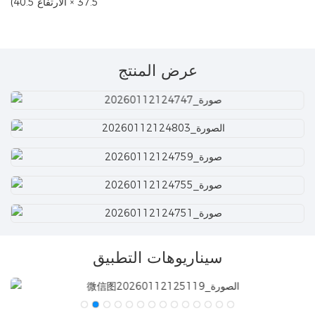
37.5 × الارتفاع 40.5)
عرض المنتج
سيناريوهات التطبيق