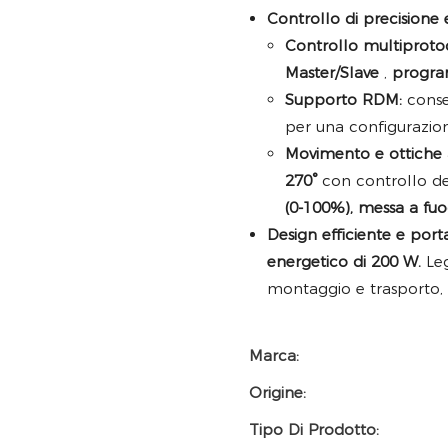
Controllo di precisione e 
Controllo multiproto
Master/Slave
,
progra
Supporto RDM:
conse
per una configurazion
Movimento e ottich
270°
con controllo del
(0-100%), messa a fu
Design efficiente e porta
energetico di 200 W.
Leg
montaggio e trasporto
Marca:
Origine:
Tipo Di Prodotto: