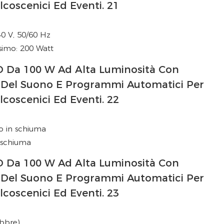
40 V, 50/60 Hz
imo: 200 Watt
io in schiuma
n schiuma
ibbre)