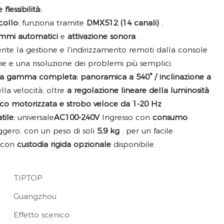
flessibilità:
collo:
funziona tramite
DMX512 (14 canali)
,
mmi automatici
e
attivazione sonora
.
nte la gestione e l'indirizzamento remoti dalla console
e e una risoluzione dei problemi più semplici.
e a gamma completa:
panoramica a 540° / inclinazione a
la velocità, oltre
a regolazione lineare della luminosità
oco motorizzata e strobo veloce da 1-20 Hz
.
tile:
universale
AC100-240V
Ingresso con
consumo
gero, con un peso di soli
5,9 kg
, per un facile
, con
custodia rigida opzionale
disponibile.
TIPTOP
Guangzhou
Effetto scenico