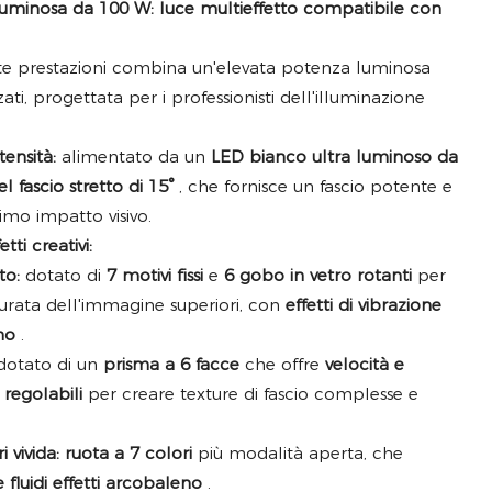
luminosa da 100 W: luce multieffetto compatibile con
te prestazioni combina un'elevata potenza luminosa
ati, progettata per i professionisti dell'illuminazione
tensità:
alimentato da un
LED bianco ultra luminoso da
l fascio stretto di 15°
, che fornisce un fascio potente e
imo impatto visivo.
ti creativi:
to:
dotato di
7 motivi fissi
e
6 gobo in vetro rotanti
per
urata dell'immagine superiori, con
effetti di vibrazione
no
.
otato di un
prisma a 6 facce
che offre
velocità e
 regolabili
per creare texture di fascio complesse e
 vivida:
ruota a 7 colori
più modalità aperta, che
 e fluidi effetti arcobaleno
.