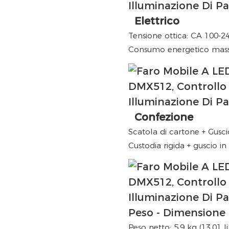
Elettrico
Tensione ottica: CA 100-2
Consumo energetico mass
Confezione
Scatola di cartone + Gusc
Custodia rigida + guscio i
Peso - Dimensione
Peso netto: 5,9 kg (13,01 l