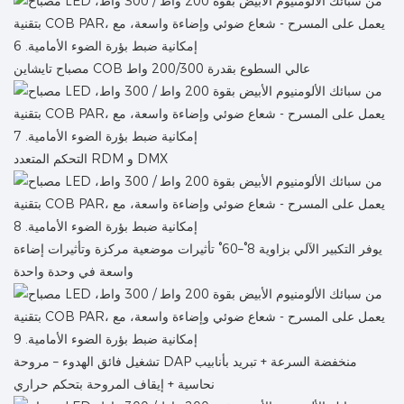
مصباح تايشاين COB عالي السطوع بقدرة 200/300 واط
التحكم المتعدد RDM و DMX
يوفر التكبير الآلي بزاوية 8°–60° تأثيرات موضعية مركزة وتأثيرات إضاءة
واسعة في وحدة واحدة
تشغيل فائق الهدوء – مروحة DAP منخفضة السرعة + تبريد بأنابيب
نحاسية + إيقاف المروحة بتحكم حراري