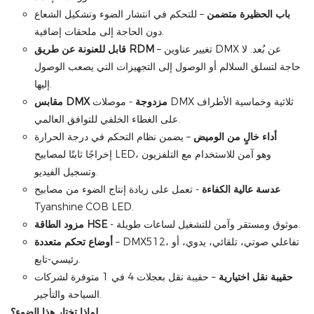
باب الحظيرة متضمن
– للتحكم في انتشار الضوء وتشكيل الشعاع
دون الحاجة إلى ملحقات إضافية.
– تغيير عناوين DMX عن بُعد. لا
قابل للعنونة عن طريق RDM
حاجة لتسلق السلالم أو الوصول إلى التجهيزات التي يصعب الوصول
إليها.
مقابس DMX مزدوجة
- موصلات DMX ثلاثية وخماسية الأطراف
على الغطاء الخلفي للتوافق العالمي.
أداء خالٍ من الوميض
– يضمن نظام التحكم في درجة الحرارة
إخراجًا ثابتًا لمصابيح LED، وهو آمن للاستخدام مع التلفزيون
وتسجيل الفيديو.
عدسة عالية الكفاءة
- تعمل على زيادة إنتاج الضوء من مصابيح
Tyanshine COB LED.
- موثوق ومستقر وآمن للتشغيل لساعات طويلة.
مزود الطاقة HSE
– DMX512، تفاعلي صوتي، تلقائي، يدوي، أو
أوضاع تحكم متعددة
رئيسي-تابع.
حقيبة نقل اختيارية
– حقيبة نقل بعجلات 4 في 1 متوفرة لشركات
السياحة والتأجير.
لماذا تختار هذا الضوء؟