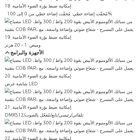
مُخفّت إضاءة خطي: ​​مُخفّت إضاءة خطي من 0 إلى 100%
وميض: 1 – 20 هرتز
الأجهزة والبرامج
شاشة عرض LED
DMX512/تلقائي/رئيسي/تابع/مُفعّل بالصوت