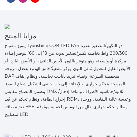
مزايا المنتج
يتميز مصباح Tyanshine COB LED PAR ذو التكبير/التصغير بقدرة
200/300 واط بخاصية تكبير/تصغير يدوية من 8° إلى 60° لتوفير إضاءة
مركزة أو واسعة، وهو متوفر باللون الأبيض الدافئ، أو الأبيض البارد، أو
الأبيض القابل للتعديل ثنائي اللون. يوفر تشغيلًا فائق الهدوء بفضل مروحة
DAP منخفضة السرعة، ونظام تبريد بأنابيب نحاسية، ونظام إيقاف
المروحة بتحكم حراري، بالإضافة إلى باب جانبي لتشكيل شعاع الضوء.
يتضمن المصباح مقابس DMX ثلاثية/خماسية الأطراف ومنافذ إدخال/
إخراج الطاقة، ونظام تحكم عن بُعد RDM، وعدسة عالية النفاذية، ووحدة
تغذية طاقة HSE، ونظام تحكم حراري خالٍ من الوميض لحماية موثوقة
لمصابيح LED.