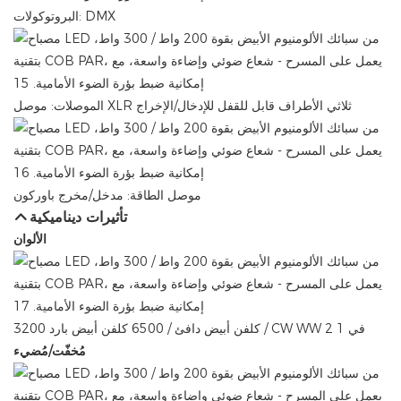
البروتوكولات: DMX
الموصلات: موصل XLR ثلاثي الأطراف قابل للقفل للإدخال/الإخراج
موصل الطاقة: مدخل/مخرج باوركون
تأثيرات ديناميكية
الألوان
3200 كلفن أبيض دافئ / 6500 كلفن أبيض بارد / CW WW 2 في 1
مُخفّت/مُضيء