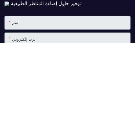
توفير حلول إضاءة المناظر الطبيعية
اسم
بريد إلكتروني
الهاتف/واتساب
+1
المحتوى
إرسال الاستفسار الآن